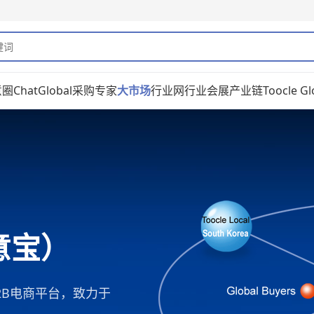
意圈
ChatGlobal
采购专家
大市场
行业网
行业会展
产业链
Toocle Gl
生意宝）
2B电商平台，致力于