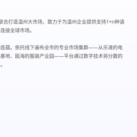
5）联合打造温州大市场，致力于为温州企业提供支持1+n种语
快连接全球市场。
贸底蕴。依托线下遍布全市的专业市场集群——从乐清的电
配基地、瓯海的服装产业园——平台通过数字技术将分散的
系。