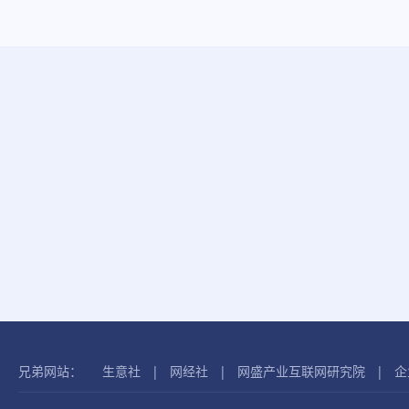
兄弟网站：
生意社
|
网经社
|
网盛产业互联网研究院
|
企