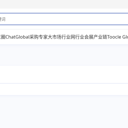
意圈
ChatGlobal
采购专家
大市场
行业网
行业会展
产业链
Toocle Gl