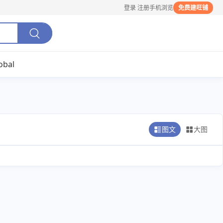
登录
注册
手机浏览
免费建旺铺
obal
图文
大图