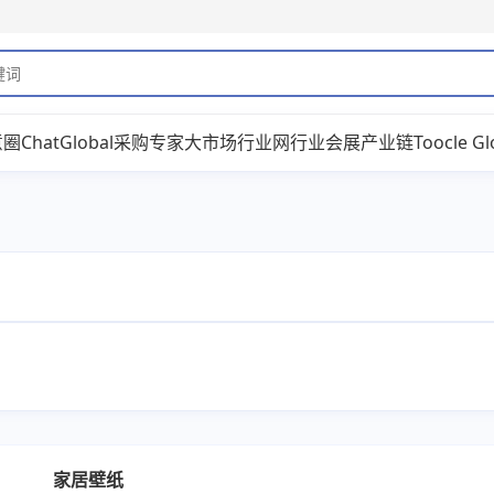
意圈
ChatGlobal
采购专家
大市场
行业网
行业会展
产业链
Toocle Gl
家居壁纸