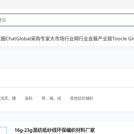
意圈
ChatGlobal
采购专家
大市场
行业网
行业会展
产业链
Toocle Gl
流苏、穗
染料
带、绳、线
其他纺织辅料
16g-23g混纺纸纱线环保编织材料厂家