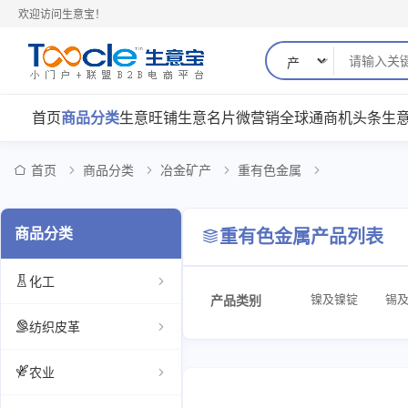
欢迎访问生意宝！
首页
商品分类
生意旺铺
生意名片
微营销
全球通
商机
头条
生
首页
商品分类
冶金矿产
重有色金属
商品分类
重有色金属产品列表
化工
镍及镍锭
锡
产品类别
纺织皮革
农业