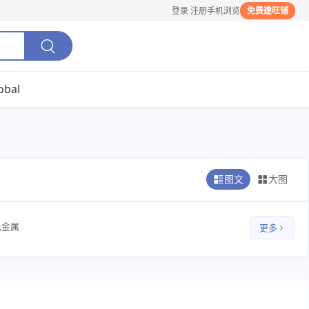
登录
注册
手机浏览
免费建旺铺
obal
图文
大图
色金属
更多