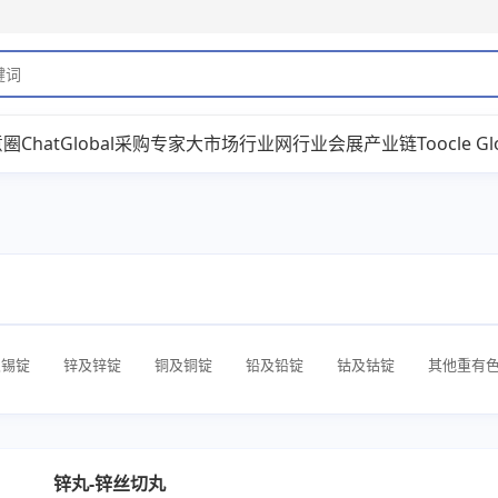
意圈
ChatGlobal
采购专家
大市场
行业网
行业会展
产业链
Toocle Gl
及锡锭
锌及锌锭
铜及铜锭
铅及铅锭
钴及钴锭
其他重有
锌丸-锌丝切丸