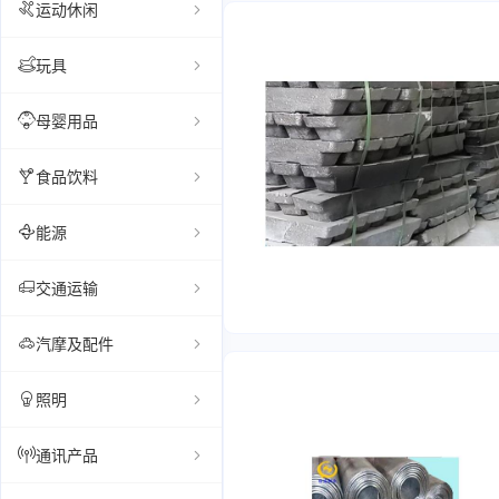
运动休闲
玩具
母婴用品
食品饮料
能源
交通运输
汽摩及配件
照明
通讯产品