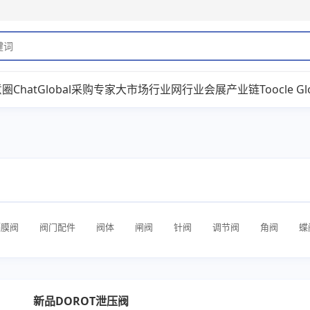
意圈
ChatGlobal
采购专家
大市场
行业网
行业会展
产业链
Toocle Gl
隔膜阀
阀门配件
阀体
闸阀
针阀
调节阀
角阀
蝶
燃气阀
流量控制阀
气动阀
止回阀
柱塞阀
旋塞阀
安全阀
单向阀
减压阀
其他阀门
仪表阀
新品DOROT泄压阀