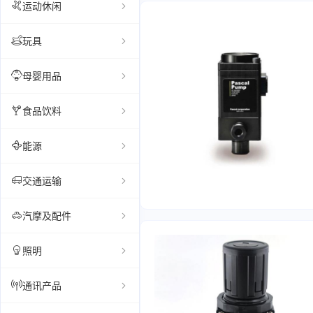
运动休闲
玩具
母婴用品
食品饮料
能源
交通运输
汽摩及配件
照明
通讯产品