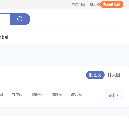
登录
注册
手机浏览
免费建旺铺
obal
图文
大图
阀
节流阀
膨胀阀
脚踏阀
疏水阀
更多
放料阀
排污阀
排气阀
换向阀
手动阀