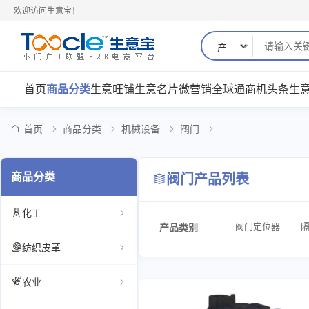
欢迎访问生意宝！
首页
商品分类
生意旺铺
生意名片
微营销
全球通
商机
头条
生
首页
商品分类
机械设备
阀门
商品分类
阀门产品列表
化工
阀门定位器
产品类别
纺织皮革
电磁阀
球阀
截止阀
底阀
农业