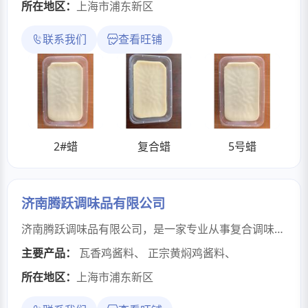
所在地区：
上海市浦东新区
联系我们
查看旺铺
2#蜡
复合蜡
5号蜡
济南腾跃调味品有限公司
济南腾跃调味品有限公司，是一家专业从事复合调味料研发、生产、销售于一体的科技型企业。涵盖复合调味料的研发、生产检验、定制加工、技术服务；以OEM代工和ODM技术输出为核心业务，为各型餐饮企业提供个性化调味整体解决方案。公司坐落于济南市槐荫区美里湖街道，拥有高标准净化生产车间，设有固体调味料生产车间、半固态（酱）调味料生产车间、液体调味料生产车间、复合调味料生产车间。企业汇聚年轻且具有现代科学管理理念的管理团队，建立了流程化、标准化、制度化的规范化生产运营体系，保证了产品质量安全、品质稳定、供货及时。公司通过专业研发人员与厨师团队的实践相结合，让产品的研发与创新始终走在了行业的前列，尤其是中式简餐酱料、调味汁/油、烧烤调料、面食馅料等领域都不断推出了一大批市场热销的个性化定制产品。公司通过不断引进和改良国内外先进自动化生产线，让公司的年生产能力达5000吨以上，确保各位合作伙伴所需产品的及时供给。
主要产品：
瓦香鸡酱料
、
正宗黄焖鸡酱料
、
所在地区：
上海市浦东新区