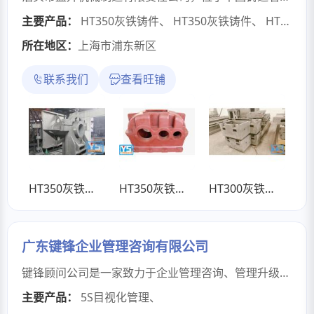
主要产品：
HT350灰铁铸件
、
HT350灰铁铸件
、
HT300灰铁铸件
所在地区：
上海市浦东新区
联系我们
查看旺铺
HT350灰铁铸件
HT350灰铁铸件
HT300灰铁铸件
广东键锋企业管理咨询有限公司
键锋顾问公司是一家致力于企业管理咨询、管理升级、经营变革的咨询-培训-辅导-智力服务机构。以助力企业发展成长、提升企业绩效及降低运营成本、精耕企业管理降本增效咨询事业。公司成立于2011年初，成长发展至今已近15年。键锋公司一路走来始终保持不偏不移的步伐稳步推进，不骄不躁是键锋人一直秉承的发展态度。在历经多年的企业管理咨询服务上积累丰富的经验以及不断为客户解决了一道又一道管理难题，同时在这过程中一次次强壮强大了键锋人实力。键锋公司历经多次管理思想、方法、工具升级，力求在每一个时间节点以最新的管理思想管理方法助力企业管理升级，为企业成长发展提供管理解决之道。公司目前常年合作的企业客户两百多家，并与企业建立战略协作伙伴关系。目前涉及的行业有各类实体制造业和服务业，涉及行业电子、医疗美容、五金制品、塑胶制品、玩具、制衣、鞋业、机械、模具、电器、化工、医疗、金融、食品等行业。
主要产品：
5S目视化管理
、