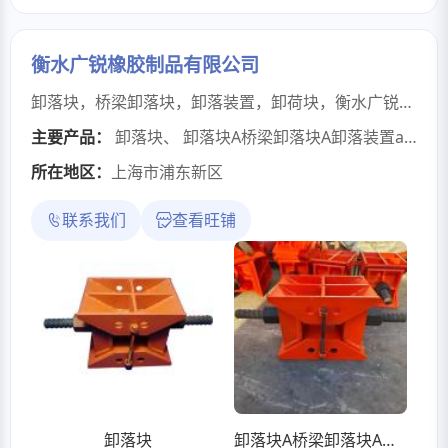
衡水广锐橡胶制品有限公司
卸落块，桥梁卸落块，卸落装置，卸荷块，衡水广锐橡胶制品有限公司处于衡水市滨湖新区开发区。是一家集工程橡胶，路桥养护、维修，防水材料、防水工程施工，生产、加工及销售于 一体的现代化企业。公司主要经营的产品有：桥梁伸缩缝、桥梁橡胶支座、橡胶止水带（PVC塑料止水带、复合自粘型止水带、钢板止水带、遇水膨胀橡胶止水带）,橡胶充气气囊,预应力波纹管,锚具等系列产品。产品应用于公路桥梁、铁道桥梁及隧道、地铁、水库 、电厂、高层楼房等建筑工程，并被许多大中型重点工程所采用，取得了经济效益和社会效益的双丰收。钢楔块本公司拥有多条伸缩缝安装及支座的更换施工队伍，生产设备完善，制造工艺合理，检测手段，产品质量稳定。衡水广锐橡胶制品有限公司坚持以提高产品质量为重点，科学管理为核心，讲信誉求发展的经营原则，建立完善的售后服务保障体系，以好的产品创造质量好的工程， 共同服务于我国的交通事业。公司积极采取各种措施降低客户采购成本，尽量减少中间环节，降低客户成本。凭借可靠的产品质量和有竞争力的价格以及完 善的售后服务赢得了广大客户的信赖。并得到了良好反馈，深得用户好评。
主要产品：
卸落块
、
卸落块A桥梁卸落块A卸落装置a型100吨b型200吨
所在地区：
上海市浦东新区
联系我们
查看旺铺
卸落块
卸落块A桥梁卸落块A卸落装置a型100吨b型200吨