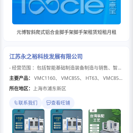
元博智斜爬式铝合金脚手架脚手架租赁短租月租
江苏永之裕科技发展有限公司
- 经营范围 ：包括智能基础制造装备制造与销售、智能机器人研发与销售、数控机床制造与销售、智能控制系统集成等，还涉及金属加工机械制造、机械零件加工、阀门和旋塞制造等多个领域。 - 企业实力：拥有标准化厂房15000平方，二期、三期智能产业园区在建设中。通过了ISO9001质量管理体系认证，拥有完善的先进检测设备，产品组装后会进行48小时以上不间断实际运行检查。技术力量雄厚，在职员工200余人，中高技术管理人员80余人。拥有17项专利、4项软件著作权 。 - 主营产品：有GMC3018龙门加工中心、VMC855立式加工中心、卧式加工中心、VHMC系列立/卧式加工中心等，产品进入汽车制造、国防军工、航空航天等重点行业核心制造领域，销往全国多个省市及欧、美、亚等多个国家和地区。 - 企业宗旨：秉承“以人为本、求实创新、诚信协作、共同发展”的宗旨，坚持以市场为导向，产品创新为手段，超越顾客需求为目标。
主要产品：
VMC1160
、
VMC855
、
HT63
、
VMC850
、
所在地区：
上海市浦东新区
联系我们
查看旺铺