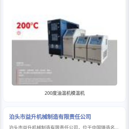
200度油温机模温机
泊头市益升机械制造有限责任公司
泊头市益升机械制造有限责任公司，位于中国铸造名城河北省泊头市，坐落于泊头市四营工业园区紧邻338国道，西至106国道和大广高速路，东至104国道和京沪高速，拥有得天独厚的交通优势。益升公司成立于2003年，注册资金3682万元，占地面积66000平方米，厂房面积42000平方米，现有专业员工100余人，管理人员20人，专业高级技术人员15人，高级技术工60余人。公司主要产品为机床铸件、汽车模具铸件和通用机械铸件等系列产品，是集铸造、机加工一站式服务的生产厂家。产品通过GB/T9001-2008质量管理体系认证和国军标GJB900B-2009质量管理体系认证。蓬勃发展的益升机械制造有限责任公司经过多年的不懈努力，设备不断更新换代，已经拥有先进的铸造设备、起重设备、应达电炉、自动配料仪、德国SPECTPO直读火花光谱仪，ARL直读光谱仪，炉前分析仪、金相分析仪、探伤仪、测温仪，型砂检测等先进检测设备。为了更好地服务客户，实现绿色铸造快速发展，公司还配备了落砂机、旧砂循环利用生产线、全自动封闭式送砂系统，大中型铸造表面清理机，清理打磨室等先进的清理设备设施。公司的机加工更是全部采用了先进的数控机床设备，保证了产品质量、精度。人才是企业发展的动力，产品质量是企业发展的根本，益升机械制造有限责任公司经过不断完善，已经通过了国家IS09001认证、GJB9001B、IS014000、AS18000等质量管理体系认证，并获得了国家工信部<<铸造行业准入证明>>，为全国铸造协会会员单位，中国铸造产品出口基地会员企业，获得了沧州市市级绿色工厂以及河北诚信企业等证书，为河北铸锻协会理事单位。2022年9月荣获"中国绿色铸造示范企业"荣誉证书。益升公司依托技术创新，完成铸造产业改造提升。在环保管控方面总投入1200多万元，用于环保设备改造和先进环保设备的引进。公司完成铸造改造提升以后，全面实现了铸造过程中的污染控制，彻底改善了铸造的生产面貌。益升公司在铸造业内，率先引入了沸石转轮分子筛+催化燃烧技术、活性炭吸附脱附+催化燃烧技术，并自主创新研发多级废气收集处理设备等，实现了环保治理水平的提升。在2019年，益升公司通过环保部专家组的绩效评级，获得"铸造A级企业"称号。作为北京精雕公司长达二十多年的重要合作伙伴，我们凭借精密铸造领域的专业技术优势，持续为其供应高精度机床核心铸件系列产品，获得行业标杆企业的长期质量验证。同时，公司也与北京大隈机床等知名企业建立了合作关系，进一步拓展了在高端装备制造领域的战略布局。2020年11月，益升公司与北京精雕签署深度战略合作协议，推动合作模式从供应链协同升级为涵盖技术联合研发、工艺创新优化的战略伙伴关系，充分印证了企业在高端装备制造领域的技术领导地位与市场竞争价值。为进一步给客户提供优质铸件产品，总投资1.5亿元的益升二期工程以"绿色铸造"和"智能制造"为定位标准的铸造工厂，将"数字化"、"智能化"管理引入铸造生产，将实现"绿色铸造""能源循环利用"的发展模式，以达到铸造产业改造提升的新高度。