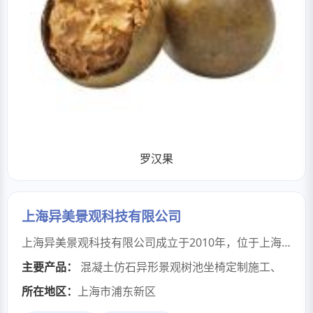
罗汉果
上海异美景观科技有限公司
上海异美景观科技有限公司成立于2010年，位于上海嘉定工业园区，是集研发、生产、施工与服务于一体的新技术企业。公司深耕装饰混凝土新材料领域，主营无机磨石花坛坐凳、透水混凝土、压模地坪、砾石混凝土等环保建材的推广应用，致力于为市政工程、商业空间、文旅景观等领域提供一站式装饰解决方案。 公司以混凝土仿石为主要产品，融合材料科学与美学设计，打造功能性与艺术性统一的建筑装饰场景，形成”EM”及“易美泰科石”两大自主知识产权品牌。依托自主研发的无机磨石凝胶料配方体系结合传统水磨石施工工艺，产品在抗压强度、奈磨性及环保性等指标上达到行业较高水平。业务涵盖定制化异形磨石花坛、坐凳、墙面）、大型景观地面工程及水泥仿木装饰等，服务客户包括大型地产集团、各级景区及城市更新项目。 公司注重研发团队建设，与上海各材料学院建立产学研合作，研创界面焊接剂、聚合物凝胶料及罩面养护系列产品，解决传统水磨石易开裂、色差控制难等行业痛点。十余年间，上海异美坚持贯彻绿色、美观、实用的企业价值观，凭借良好的资源整合能力，不断地拓宽业务格局，以设计规划为先导，以产品开发为主线，坚持工程施工与部分原料供应为业务格局，打造集规划设计、模具开发、原料供应、工程施工及相关业务服务于一体的综合性景观新材服务企业。公司不断用新颖的理念和真诚的服务满足客户的需求，先后参建上海世博、郑州绿博园、西安世园会、方特主题乐园、江西花木世界等大中小工程项目，受到新老客户的信赖和赞扬。
主要产品：
混凝土仿石异形景观树池坐椅定制施工
、
所在地区：
上海市浦东新区