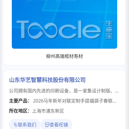
柳州高端棺材寿材
山东华艺智慧科技股份有限公司
公司拥有国内先进的印刷设备，是一家集设计制版、印刷、复膜、压痕模切于一体的印刷企业。公司主营对联、福字、门神、年画、挂历、书刊、笔记本、作业本、票据、台历、挂历剪纸、红包、手提袋、支款袋、彩盒、彩箱、企业画册、不干胶标签印刷等印刷业务。年加工能力达1000多万色令。产品销往,俄罗斯，韩国、日本、欧洲、东南亚、非洲以及全国各地。公司产品开发部将根据客户要求生产，或来样定做。我厂为客户提供广告丝网印制及烫金工艺制作。提供超大规格春联及外包装印刷。公司一贯坚持“以质量求发展,以信誉求生存”为宗旨，本着“诚信为本，用户为上”的经营理念对待每一位客户，以过硬的产品、快捷的交货、合理的价格、完善的服务，让每一位客户都能尽量做到利润化，为客户提供更优质的产品和良好的服务。
主要产品：
2026马年新年对联定制手提福袋子春联礼盒装企业logo定做客户礼品
所在地区：
上海市浦东新区
联系我们
查看旺铺