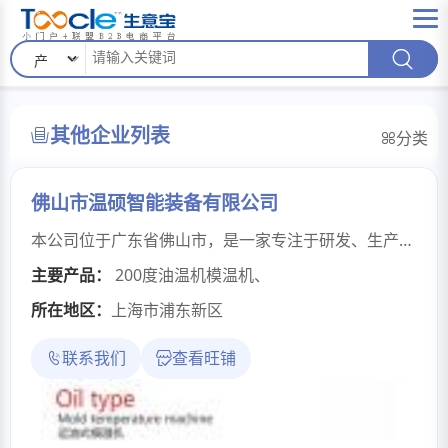
其他企业列表
分类
佛山市温硕智能装备有限公司
本公司位于广东省佛山市，是一家专注于研发、生产、销售大型工业温度控制系统为主的专业的现代化企业。我们秉承欧洲技术，倡导人性化、科技化的理念，以高起点、高标准做指引，立足中国，面向全球，并一直和欧美、日本等国际的专业模温机、冷水机制造商保持着良好的战略合作伙伴关系。在合作过程中我们学习了国际高标准的研发设计、生产技术和品质要求，并不断的对自身进行创新、改进，公司核心团队拥有十多年行业经验，同时也取得了业内和客户的高度评价与认可。在产品制造过程中，我们严格按照ISO9001国际质量体系认证标准，以强大专业的研发团队、国际先进的生产技术、整合优化的人力资源、全面贴心的售后服务，打造一流的工业温度控制设备，并以进口积极的品质，国产机的价格，为客户创造更大的价值。
主要产品：
200度油温机模温机
、
所在地区：
上海市浦东新区
联系我们
查看旺铺