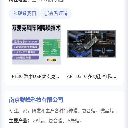
联系我们
查看旺铺
PI-36 数字DSP双麦克风远距离拾取降噪模块
AP - 0316 多功能 AI 降噪语音处理模组 支持方案设计
南京群峰科技有限公司
专业厂家，研发和生产各种特种蜡、复合蜡、微晶蜡等。
主要产品：
2#蜡
、
复合蜡
、
5号蜡
、