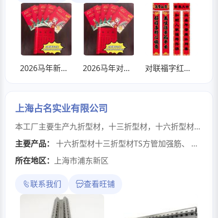
2026马年新年对联定制手提福袋子春联礼盒装企业logo定做客户礼品
2026马年对联福字红包大礼包加工定制
对联福字红包大礼包加工定制
上海占名实业有限公司
本工厂主要生产九折型材，十三折型材，十六折型材，PS方管加强筋，TS方管加强筋，三通，侧纵梁以及仿威图柜各类附件，欢迎到厂参观考察。
主要产品：
十六折型材十三折型材TS方管加强筋
、
九折型
所在地区：
上海市浦东新区
联系我们
查看旺铺