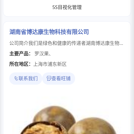
5S目视化管理
湖南省博达康生物科技有限公司
公司简介我们是绿色和健康的传递者湖南博达康生物科技有限公司从事植物提取、生物发酵和合成我们专注于植物药的提取、生物发酵和合成，以及为全球市场供应营养保健品、功能性食品、药品和化妆品的原材料。我们在全球范围内建立了严格的原材料选择体系：在东南亚、印度、非洲等地均有优质供应商，从原材料到生产的每个环节都经过严格把控，致力于为客户提供更好、更新的产品。我们拥有经验丰富的货运代理和全球运输网络，凭借的管理系统，我们可以实时跟踪货物，控制仓库的存储量，并让客户随时了解货物和仓储的状态。我们致力于寻求和发展长期稳定的商业合作伙伴！研发与检测的R&D团队以及的检测自公司成立以来，始终坚持信誉上，质量上的企业信条，产品被广泛地应用于营业保健、生物医药、饮料食品和化妆品的研发及生产领域，销售范围遍及全球。目前，公司与诸多国内外的生产研发和检验检测单位建立了扎实的合作伙伴关系。保持着灵敏和市场的产品嗅觉，始终在进行产品与技术的迭代更新。荣誉与资质的健康原料供应商坚持高标准的追求，养成高水平的职业素养，拥抱变化，创造性地工作，海纳百川、有容乃大，尊重不同，结果一同，有合作精神，发展协同能力，追求相关方共赢思维
主要产品：
罗汉果
、
所在地区：
上海市浦东新区
联系我们
查看旺铺