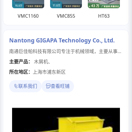
VMC1160
VMC855
HT63
Nantong GIGAPA Technology Co., Ltd.
南通巨佳帕科技有限公司专注于机械领域，主要从事液压设备、环保设备、再生资源处理设备、固体废物资源化设备、定制液压缸、定制液压站等产品的研发、生产与销售。公司团队拥有十余年相关领域的研发与制造经验。公司坐落于世界长寿之乡江苏省如皋市，研发销售办公地位于如皋智谷科技产业园，生产厂房位于工业制造强镇白蒲镇。 基于十余年的经验以及与众多客户沟通的亲身体会，我们深刻理解客户在采购和使用设备过程中的关切与困扰。我们的存在是为了填补市场空白，让客户不再为设备选择犯难，让客户更轻松地使用设备，减少企业的后顾之忧，减轻工人的繁重负担。 公司热切期望实现企业的社会价值，赢得用户的信任与认可，以"解决客户痛点，实现客户梦想"为使命，成为一家以诚信和责任著称的企业。为此，巨佳帕全体员工必须统一思想，努力践行"诚实可靠、真诚负责、为客户创造价值、团结协作、力求进步、为自己创造未来"的价值观。
主要产品：
木屑机
、
所在地区：
上海市浦东新区
联系我们
查看旺铺