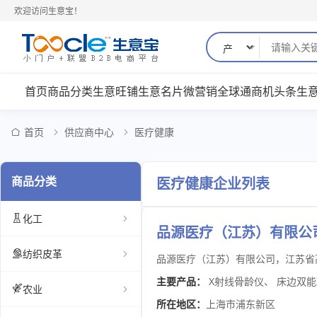
欢迎访问生意宝！
首页
商品分类
生意旺铺
生意名片
微营销
全球通
商机
头条
生
首页
供应商中心
医疗健康
商品分类
医疗健康企业列表
化工
品源医疗（江苏）有限公
纺织皮革
主要产品：
X射线骨龄仪
、
床边双能
农业
所在地区：
上海市浦东新区