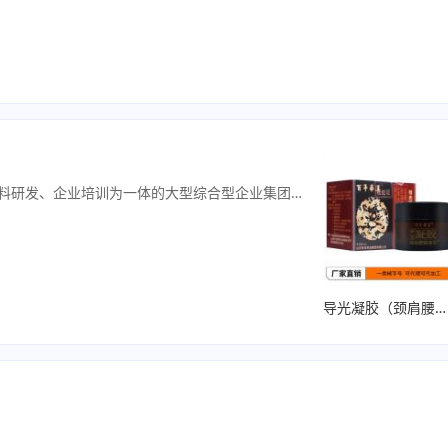
山东朱氏药业集团是一家集贴膏、医疗器械、化妆品、保健食品、生物试剂、新药研发生产与销售、高分子材料研发、企业培训为一体的大型综合型企业集团。集团组建于2003年12月，占地640亩，拥有数条全自动生产线。业务体系与规模‌核心产品‌：医疗器械（耗材、防护、有源器械）、贴膏贴剂（冷敷凝胶、远红外理疗贴等）、保健食品、消毒卫生用品、化妆品、生物试剂 。‌配套服务‌：提供印务包装、检验检测、电商直播、物流运输等全产业链支持，支持 OEM/ODM 贴牌定制 。‌生产研发‌：拥有约 700 亩生产基地（部分资料称园区总面积达 569-1000 亩），建有国际标准实验室，研发团队约 372 人（含硕博人才） 。‌资质认证‌：通过 ISO9001、ISO13485、FDA-GMP、欧盟 CE 等认证，获“山东省博士后创新实践基地”、“菏泽市市长质量奖”等荣誉 。‌‌联系电话：15169122097（同微信）
导光凝胶（颈肩腰腿型）小白膏 外用涂抹 可代理可代加工