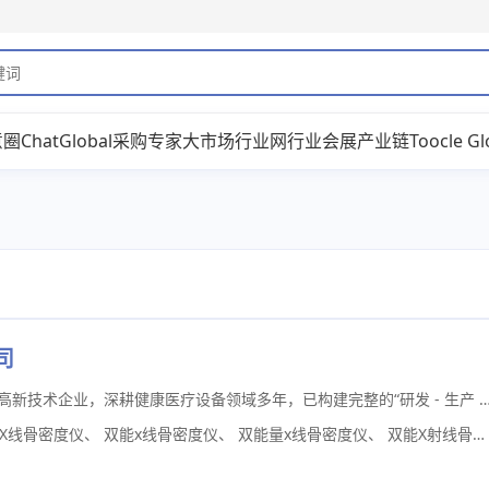
意圈
ChatGlobal
采购专家
大市场
行业网
行业会展
产业链
Toocle Gl
司
品源医疗（江苏）有限公司，江苏省高新技术企业，深耕健康医疗设备领域多年，已构建完整的“研发 - 生产 - 销售 - 售后” 全链条体系。公司以专业技术立足行业，是双能X射线骨密度仪国家行业标准
X线骨密度仪
、
双能x线骨密度仪
、
双能量x线骨密度仪
、
双能X射线骨密度仪