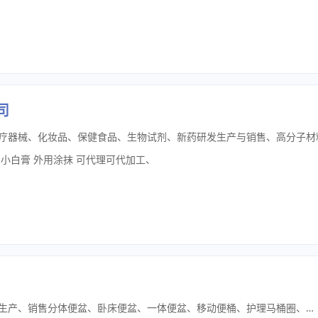
司
小白膏 外用涂抹 可代理可代加工
、
河北国静商贸有限公司是专业研发、生产、销售分体便盆、卧床便盆、一体便盆、移动便桶、护理马桶圈、卧床洗头盆等医用家用护理的源头实体厂家，集模具开发、注塑生产、成品批发、定制代工于一体，全品类覆盖养老机构、医院病房、家庭卧床、康复护理等全场景需求。公司深耕护理洁具行业多年，拥有标准化生产车间、全自动注塑设备与专业设计研发团队,从产品结构设计、人体工学开模到原料甄选、成品检测全程自主把控。全系产品均采用优质PP原生材质，加厚加固、耐摔抗压、光滑无毛刺、易清洗不挂污，环保无异味，承重性强，久用不变形，老人、病人、孕产妇使用更安全放心。产品款式齐全:涵盖分体式便盆、整体一体式便盆、男女通用卧床便盆、加高移动便桶、家用护理马桶圈、卧床专用洗头盆等百余款规格，可满足不同身高、不同卧床场景、不同护理需求的选配，支持现货大量批发、电商供货、机构集采、贴牌定制。凭借稳定的产品品质、齐全的品类布局、超高性价比与完善的售后体系，公司长期合作全国各大医疗器械店、养老福利院、医院陪护中心、电商卖家及线下经销商，全国发货、供货稳定、极速补货，以靠谱实力、过硬品质，成为护理洁具行业值得信赖的长期合作伙伴。