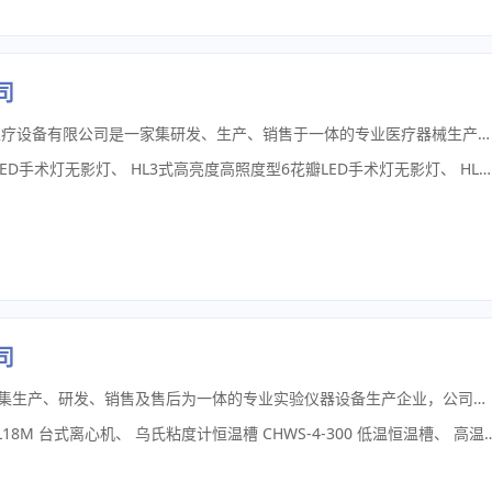
司
企业简介（中文标准版） 山东卫科医疗设备有限公司是一家集研发、生产、销售于一体的专业医疗器械生产企业，主营手术照明灯、医用病床、妇科检查床、医用推车及各类病房护理设备。公司拥有标准化生产基地与完善的质量管理体系，产品广泛应用于各级医院、诊所及医疗机构，远销国内外多个国家和地区。公司坚持以品质为核心、以市场为导向，致力于为客户提供高性价比的医疗设备与专业的配套服务
LED手术灯无影灯
、
HL3式高亮度高照度型6花瓣LED手术灯无影灯
、
HL3式高显色指数6花瓣LED手术灯无影灯
司
上海川宏实验仪器有限公司，是一家集生产、研发、销售及售后为一体的专业实验仪器设备生产企业，公司产品主要用于药检、食品、化工、医药、环境监测、生物等众多领域。主营产品有培养箱系列、干燥箱系列、全自动液液萃取仪、超净工作台、生物安全柜、样品前处理系列，低温恒温系列等实验室配套用设备。我司严格把控产品质量，以客户为中心，以完善到位的专业化售前、售中、售后服务赢得了国内外客户的信赖和好评，公司将以江浙沪为中心，逐步开发和巩固国内市场，并不断与国际市场接轨。公司拥有一支高素质的企业人才，且多为朝气蓬勃的年轻人，在科学的企业理念指引下，形成了一支极具团队精神、充满活力而又极具执行力的精锐团队。“精确、可靠、专业”是我们生产精神和服务信念，我们也热诚欢迎国内外客户来我司考察，参观及技术交流！
18M 台式离心机
、
乌氏粘度计恒温槽 CHWS-4-300 低温恒温槽
、
高温喷雾干燥机 CY-8000Y 喷雾造粒机