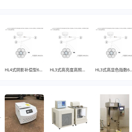
、
H3式6花瓣LED手术灯无影灯
、
HL4式阴影补偿型6花瓣LED手术灯无影灯
HL3式高亮度高照度型6花瓣LED手术灯无影灯
HL3式高显色指数6花瓣LED
、
光化学反应仪 CY-GHX-DC 多功能