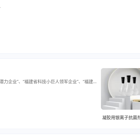
 HACCP/ISO22000/ISO9001/ISO14001/ISO45001
晋大纳米科技是一家集抗菌材料研发、生产、销售于一体的企业，曾获得“高新技术企业”、“中国经济最具发展潜力企业”、“福建省科技小巨人领军企业”、“福建省知识产权优势企业”等荣誉称号。 晋大主打四大核心产品：抗菌粉体、抗菌溶液、抗菌母粒、抗菌纱线；产品均具有稳定、持久的抗菌性，优秀的耐温性，广谱 抗菌性，适用性广等特点，拥有四十余项国家专 利, 可广泛应用于纺织、鞋材、建材、医疗、卫生、国防、保健、环境、农业、化 妆品等领域，深受广大客户的青睐、好评与信任。 晋大科技培养并引进尖端科技人才，在岗工程师均为硕士以上学历；聘请知名专家学者，成立国内“晋大纳米科技 专家技术委员会”，并成为全国卫生产业管理协会抗菌产业分会副理事长单位及日本抗菌协会SlAA会员单位；积极参与行业技术 研讨，与国内外（含日本、欧美等）纳米抗菌行业专家深入交流，是纳米银行业标准、轻工行业标准《鞋类和鞋类部件抗菌性能技 术条件》、塑料行业等多项行业标准主要起草单位；并与自然资源部第三海洋所建立海洋新材料联合研发中心，与中国科学院金属 研究所技术开发合作，与厦门大学物理化学研究所建立晋大研发中心，与厦门大学化学化工学院产学研合作；携手国家疾控中心、 纳米技术应用国家工程研究中心等国内外的专业机构强强联手，同时也是中国纺织工业联合会理事单位。 晋大纳米生产实力雄厚，引进欧洲机械生产设备，打造全自动化生产线的磷酸锆抗菌粉生产基地；按CNAS标准建设10万级洁净实验室，建立人才拔尖的检测研发中心，所有产品均经过严格的“实验室内检+第三方权威机构检测”：如瑞士通标SGS、德国莱茵TUV、广东省微生物分析检测中心、广州工业微生物检测中心、上海市疾病预防控制中心等权威机构检测，以保障产品质量及客户利益；晋大功能性无机纳米抗菌材料工业基地正在投建中，建成纳米无机抗菌材料生产基地，将进一步夯实晋大科技在国内抗菌材料领域的地位。 晋大拥有精锐的市场团队，为了扫除技术与市场之间的壁垒，公司专门在研发部门下设立应用工程师团队，“量体裁衣”专业为行业企业客户提供高效、低成本的纳米抗菌应用解决方案，拥有强大的再开发能力，业务版图涵盖全国大部分区域，并已延伸至欧美、中东、日本、东南亚等海外市场。 秉承着“诚信、创新、多赢、永续”的经营理念，晋大纳米科技竭诚为各行业提供抗菌材料及抗菌技术应用解决方案；与国内外品牌密切合作，帮助传统产业转型升级；未来，我们将继续响应“制造强国”、“健康中国”战略，把安全、环保的无机纳米抗菌材料作为发展重点，使纳米科技产品惠及百姓民生；紧跟国家一带一路战略，跨越欧美技术及贸易壁垒，打造知名的纳米科技应用企业，实现民族品牌的崛起和复兴！
凝胶用银离子抗菌