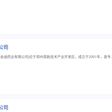
公司
郑州吉尔康消毒制品有限公司(原郑州金迪药业有限公司)位于郑州高新技术产业开发区，成立于2001年，是专注于医用消毒制品研发、生产、销售一体化的专业化实体企业。产品有皮肤消毒液、皮肤粘膜消毒液、净手消毒凝胶、手消毒液、克菌洗手液、75%医用酒精、物体表面消毒湿巾、乙醇消毒湿巾、抗菌洗衣液、抗菌漱口液、物体表面消毒液、低温消毒液、电子感应器等十余个品种二十多个规格。有"吉尔碘"、"吉尔"、"佶尔"、"兵神"四大品牌，产品应用于皮肤和皮肤粘膜、物表、眼科、妇科、口腔等消毒及手卫生方面。该系列产品具有操作简单、快速杀菌、适用范围广、费用低廉等优点。企业通过了ISO9001:2
公司