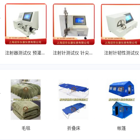
、6%鲁尔接头连接件检测设备等。技术指标随医用药包材行业标准随时更新，确保公司产品以新标准服务客户。
、
一次性无菌注射器正压测试仪
、
注射器器身密合性负压测试仪
、
断裂
注射器测试仪 预灌封注射器检测设备
注射针测试仪 针尖锋利度检测设备
注射针韧性测试仪
应急管理厅、四川省应急管理厅、四川省民政厅、上海市应急管理局、日喀则市应急管理局、黄南州应急管理局、宜春市应急管理局、山南市应急管理局、四川矿产机电技师学院、核工业416 医院、沧州市粮食和物资储备局、东莞市应急管理局、榆林市粮储局、楚雄州红十字会、拉萨市应急管理局、云南省红十字会、西南医科大学、凉山州应急管理局、石嘴山市应急管理局、西南石油公司、成都市第四人民医院、雅安市应急管理局、泸州市发改委、四川省党校、首都医科大学附属安贞医院、赣州市应急管理局、德昌市应急管理局、成都市应急管理局、南昌市应急管理局、雅安市纪委党校、凉山州妇联、拉萨市教育局、德阳市民政局、眉山车臣中学、平昌中学、简阳阳安中学
、
酒店民宿布草床上用品四件套
、
民政应急救灾床上用品
、
毛毯
折叠床
帐篷