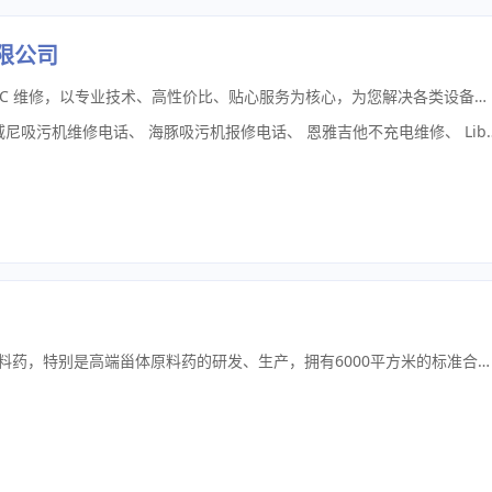
限公司
我们专注全国 智能家电维修、数码 3C 维修，以专业技术、高性价比、贴心服务为核心，为您解决各类设备故障难题。深耕维修行业多年，团队均为经过系统培训、持证上岗的专业技师，精通洗地机、扫地机器人、吹风机、吸尘器等全品类智能家电，以及数码相机、投影仪、游戏机、音响等数码 3C 设备的检测与维修。从电路故障、软件问题，到配件更换、深度调试，均采用原厂品质配件 + 标准化流程，维修质量有保障，设备修复后稳定耐用。维修联系电话：400-852-6228
威尼吸污机维修电话
、
海豚吸污机报修电话
、
恩雅吉他不充电维修
、
Liberlive吉他报修电话
山东静远药业有限公司专注于医药原料药，特别是高端甾体原料药的研发、生产，拥有6000平方米的标准合成车间，有普通化药、甾体原料药等多条GMP生产线，生产设施完善、质检体系严谨，多个品种已经或者正在国际注册。在济南高新区有1700平方的研发平台，专业的技术团队为生产提供新的品种、解决技术问题，运行多年来，形成了良好的公司治理体系。公司位于商河县经济开发区，该区是山东省政府认定的化工园区，基础设施配套完善，具有良好的区位优势，是公司未来发展的良好平台。 静远药业志存高远，锐意进取，愿和医药界同仁携手并进，共创辉煌。