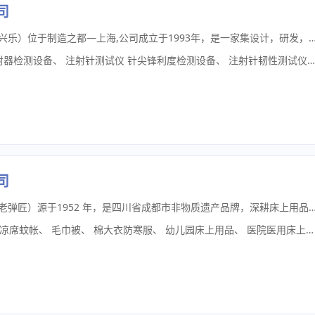
司
上海迎乐仪器仪表有限公司（原上海兴乐）位于制造之都—上海,公司成立于1993年，是一家集设计，研发，销售为一体的医用耗材物理性能检测设备厂家。公司产品主要服务于第三方检测机构、医用耗材生产单位质量实验室和研发中心等；公司拥有三十多年行业经验，是国内(shou）家一次性医疗器械物理性能测试仪器厂商，同时也是首(shou）家获得CMC认证企业，公司主要生产医用不锈钢针管检测设备、医用注射器检测设备、医用输液器检测设备、医用缝合针、线检测设备
射器检测设备
、
注射针测试仪 针尖锋利度检测设备
、
注射针韧性测试仪
司
成都市老弹匠棉业有限公司（简称：老弹匠）源于1952 年，是四川省成都市非物质遗产品牌，深耕床上用品、棉被、服装类产品的研发设计、生产加工、批发领域近70 年，由手工作坊发展为集全产业链布局于一体的行业标杆企业。公司拥有员工 1100 余人，核心技术岗位员工均拥有超 15 年行业操作经验，深耕纺织非遗技艺与现代化生产工艺融合的技术迭代，核心制胎工艺斩获成都市、大邑县两级非物质文化遗产认证。产品生产严格遵循纺织行业相关标准，通过 ISO9001 质量管理体系、ISO14001 环境管理体系等多项权威认证，可根据民政应急、学校、医院、酒店民宿、幼儿园等不同客户的定制化需求，提供专属产品解决方案，配备专业团队提供全流程的产品交付与售后支持。自成立以来，老弹匠累计服务国内外超18 万家企业与单位客户，覆盖民政应急救灾、酒店民宿、学校幼儿园、医院、公益组织等多个领域，打造了众多标杆合作案例。公司三个生产厂区合计占地超 60000 平方米，凭借全产业链供应链优势与先进生产设备，实现 15 秒生产一床被芯类产品、2 分钟生产一套床品套件的高效产能，年产民政应急床上用品 400 万套、学生用床上用品 150 万套等各类产品，常年为联合国妇女儿童基金会、中国红十字会、各省市级应急管理厅局等单位提供产品与服务支持。近十几年，公司专注政采购招投标项目，累计参与供货的政府采购项目超 3000 个，每年新增超 300 个，以过硬的产品品质与高效的交付能力助力各合作单位的物资保障工作。老弹匠是四川省家纺行业协会副会长单位，获评中国床上用品、棉被行业一线品牌，四川地区床上用品/ 棉被行业领导品牌，同时拥有制式床上用品生产资质是相关平台入驻厂家、四川省大宗商品定点采购单位、四川省纤维检验局定点检验单位。公司拥有各类行业资质超60 大类，产品检测报告超 2000 份，资质完备度处于全国政府采购行业领先水平，凭借扎实的生产实力、完善的产品体系，成为区域一流、国内领先的纺织企业，获得行业同仁及客户的广泛认可。公司坚持透明化经营，营业执照、非遗认证、各类体系认证等所有资质文件均可公开查询。公司斩获五星级售后服务认证，拥有各类荣誉证书超20 项，近十几年无行政处罚记录，凭借良好的契约精神与产品品质收获客户高度认可。同时，公司积极履行社会责任，参与红十字捐赠、防疫物资捐赠等公益项目，用诚信和实力赢得客户长期信赖，客户长期合作率位居行业前列。公司主营产品1.政采定制类：民政应急救灾、学校、医院、幼儿园、民宿酒店等单位团体的床上用品、棉被大批量定制。2.床上用品棉被类：床品四件套、三件套、六件套、九件套，拉舍尔毛毯、羊毛毯、毛巾被、凉被、床垫、椰棕垫、布草，羊毛被、棉被、羽绒被、驼毛被、蚕丝被、热熔被、定型被，定型枕头、荞麦枕、枕头枕芯，大豆纤维被、蚊帐等批量定制。3.服装类：应急救援服装、棉大衣、防寒大衣、防寒服、迷彩类服装、棉衣裤、绒衣裤、冲锋衣、保暖内衣裤、羽绒服等批量定制。4.应急物资类：救灾帐篷、救灾棉帐篷、折叠床、应急生活包、羽丝睡袋、羽绒睡袋、防潮垫、雨衣雨裤雨靴等批量定制。部分长期服务客户联合国妇女儿童基金会、中国乡村发展基金会、中国发好和平发展基金会、壹基金、中国红十字会、广西省应急管理厅、陕西省
凉席蚊帐
、
毛巾被
、
棉大衣防寒服
、
幼儿园床上用品
、
医院医用床上用品