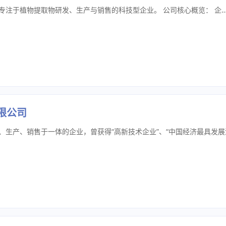
安徽本森堂生物科技有限公司是一家专注于植物提取物研发、生产与销售的科技型企业。 公司核心概览： 企业定位：专注于植物提取物的研发、生产、销售。 核心产品：西兰花种子水提物 生产实力： 拥有约2000平方米的生产车间，植物提取物年产量可达1000吨。 原料优势： 拥有自建及签约的可追溯种植基地，实现了从源头种植到成品出厂的全链条质量控制和可追溯性。 质量体系：
限公司