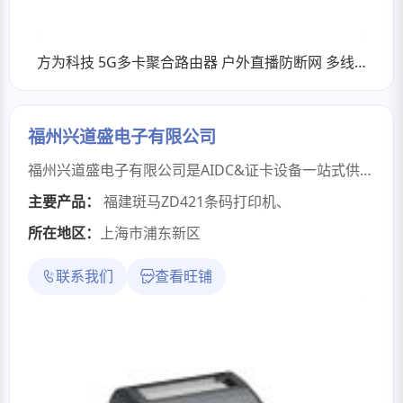
方为科技 5G多卡聚合路由器 户外直播防断网 多线路宽带叠加 链路聚合
福州兴道盛电子有限公司
福州兴道盛电子有限公司是AIDC&证卡设备一站式供应商主营：★条码类：各类条码软件、彩色标签打印机、条码打印机、喷码机、激光打码机、热转印打码机、扫描枪、条码采集器、工业视觉条码采集器、条码检测仪、CIS条码打印检测一体机、各类不干胶标签、碳带耗材。★RFID类：RFID打印机、RFID采集设备（手持终端、门禁、工具柜、档案柜、工作台）、各类RFID软件定制、RFID电子标签、RFID抗金属标签★证卡类：热升华证卡打印机、再转印证卡打印机、自助发卡设备、证卡打印软件、社保卡读卡器★其他：电脑、打印机、打印机耗材、线号机、标牌机、高拍仪、三防平板电脑、防爆手机、工控机
主要产品：
福建斑马ZD421条码打印机
、
所在地区：
上海市浦东新区
联系我们
查看旺铺