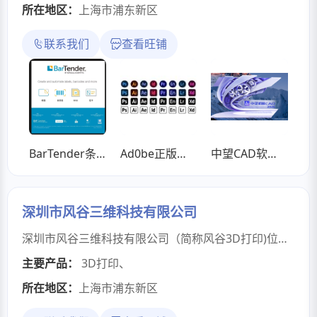
所在地区：
上海市浦东新区
联系我们
查看旺铺
BarTender条码打印软件
Ad0be正版软件
中望CAD软件系统
深圳市风谷三维科技有限公司
深圳市风谷三维科技有限公司（简称风谷3D打印)位于深圳龙华新区观澜镇，毗邻平湖、东莞塘厦和凤岗，是一家以工业级SLA激光快速成型制作为主，配套工业3D打印服务、CNC加工、喷漆、复模、小批量生产等工艺的专业手板模型生产厂家。公司拥有国内先进的SLA快速成型设备数台，美国原装进口StratasysDimension 3D打印机10台，单件可一次性成型制作600*600*400的零件，依托先进的机器设备和高级专业技术人才以及完善的管理经验，持续创新与改进制作工艺，可以提供工作日内1小时快速反应即日交货、三天交货、一周交货多种方式供选择。模型可选材料有：光敏树脂（乳白和透明、韧性）、ABS、PLA、尼龙、尼龙加玻纤、PETG等，可以方便的根据客户要求制作各类产品模型、结构手板。3D打印以其制作周期短，精度高，外观精美，一次成型免拼接，可制作非常复杂的零件等优点，正在逐步改变着模型制作行业以及个性定制市场。本公司顺应行业发展趋势，国内比较早的引进掌握了3D打印成型技术，可以非常好的控制打印产品的质量及精度，确保模型与图纸的一致性，赢得了东芝、海尔、索尼、通用、美的等国内外企业的信赖和大力支持。风谷3D打印热忱的欢迎各界朋友莅临参观、指导和洽谈业务。
主要产品：
3D打印
、
所在地区：
上海市浦东新区