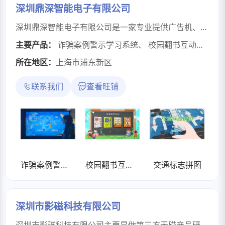
深圳鼎深智能电子有限公司
深圳鼎深智能电子有限公司是一家专业提供广告机、触摸屏一体机、自助终端机、拼接屏、滑轨屏、多屏互动、多媒体中控、禁毒展厅、垃圾分类展厅等行业软件解决方案的企业。
主要产品：
诈骗案例警示学习系统
、
校园翻书互动系统
、
所在地区：
上海市浦东新区
联系我们
查看旺铺
诈骗案例警示学习系统
校园翻书互动系统
交通标志拼图
深圳市影磁科技有限公司
深圳市影磁科技有限公司主要是做第三方无磁产品研发，以及制氧机、呼吸机、及智能软硬件定制技术方案型公司，同时为 医疗影像科室提供第三方配套产品，公司集软硬 件研发、生产、销售于一体综合性解决方案技术 型公司。公司坚持以客户需求为导向的发展理 念，以技术创新的意识，与客户长期合作，共同 发展。不断推出符合客户发展需要的新产品和解 决方案。为满足影像科室的第三方配套产品实际 使用需要，公司先后推出铁磁探测系统、磁共振消毒车、无磁监控系统、无磁治疗车、无磁急救车、无磁输液架、无磁灭火器、无磁轮椅、无磁床、无磁耳罩、无磁线圈柜等;医用显示器包括 2M、 3M、 4M、 5M、 6M、 8M、医用会诊大屏 86\98\110寸等；智能阅片中心、阅片桌等产品，实用的医疗配套产品和服务，广泛应用 于各级医疗机构。