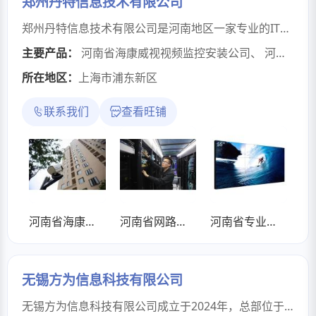
郑州丹特信息技术有限公司
郑州丹特信息技术有限公司是河南地区一家专业的IT综合服务提供商，主要从事以解决方案为主的信息系统集成服务，涵盖设计安装、工程承包、系统集成、技术顾问、技术咨询等。具体服务项目包括：1、安防视频监控工程：承接郑州监控安装，有线监控、无线监控、手机监控、门禁考勤、指纹锁、防盗报警，设计布线安装、维护维修。智慧小区：旧有监控的数字化高清化改造升级。电梯进入电动车、高层抛物轨迹回放。智慧工地：建设符合环保要求智慧工地、人脸识别测温健康码智能通行、农民工工资支付监管系统、大宗物料门禁管控、升降机监控、安全帽检测、塔吊智能中控屏监控、远程监控，门禁，通道道闸，停车场，电子围栏，边界报警，楼宇对讲。公司专注从事智能安防监控安装,酒店通道闸监控系统安装,办公室安装网络监控,商务楼通道闸监控系统安装,网络系统等安防监控系统安装、可视门禁、电子围栏、网络工程、防盗报警、广播系统、集团电话、机房建设、无线WIFI覆盖、LED拼接大屏显示、音响扩声工程、停车场出入口管理系统等。2、网络布线、弱电综合布线：小区，厂房，办公楼，酒店，商场，办公室等公共场合的网络方案设计、光纤布线施工，路由器、交换机安装调试、维护维修。3、无线网覆盖、无线Wifi覆盖、网桥连接：办公楼、酒店、商场、学校、医院等公共场合无线覆盖（无线Wifi网络营销、网页推送、微信公众平台信息推送、客户上网行为分析等。）4、智能停车收费系统、车牌自动识别管理系统：智能停车场管理、一进一出停车道闸、车牌自动识别系统、道闸、维护维修。5、LED大屏系统工程：液晶拼接屏、灯箱广告、LED舞台屏、小间距屏等6、楼宇对讲系统：楼宇对讲系统方案设计、布线安装、维护维修。7、背景音乐:背景音乐系统设计 、布线施工、维护维修。8、一站式网络设备调试服务：交换机、路由器、无线 AP 全系列调试，网络更稳、更快、更安全。9、音视频工程：室内外背景音乐，公共广播，投影，电子白板，LED室内外大屏，拼接屏，视频会议，音响系统。10、IT电子设备维修：监控系统维护维修，交换机路由器维护维修，电脑维护维修，打印机维护加墨等。11、一站式服务器运维服务：服务器运维与故障排查，让系统更稳、更快、更安全。售后服务：1、设备终身免费维护维修，设备质保期内免费换新，设备质保期外维修只收取成本费。2、免费进行软件更新、用户培训3、用户紧急报修享受急速上门抢修服务。4、公司签订合同，售后无忧。公司致力于为客户提供满意的整体解决方案及信息系统施工服务，合作客户遍布小区楼宇、学校、酒店、医院、大型企业等。我们以保障客户业务系统稳定运行和数据安全为宗旨，不断地跟踪客户运营的实际需求，不断地提高专业技术和规范管理的水平，立志成为新时代的信息系统服务专家。联系电话：15713665841 欢迎来电！！
主要产品：
河南省海康威视视频监控安装公司
、
河南省网路规划/办公网搭建/局域网维护/无线WIFI覆盖/网络故障处理公司
所在地区：
上海市浦东新区
联系我们
查看旺铺
河南省海康威视视频监控安装公司
河南省网路规划/办公网搭建/局域网维护/无线WIFI覆盖/网络故障处理公司
河南省专业拼接屏安装|拼接屏设计|4K液晶拼接屏销售公司
无锡方为信息科技有限公司
无锡方为信息科技有限公司成立于2024年，总部位于江苏省无锡市。公司核心团队深耕网络通信领域多年，始终专注于网络通信与视频传输产品与服务，致力于为G安、应急、消防及各行业客户提供高性能、专业化的网络通信设备及解决方案。公司以技术创新为核心，打造了FW-Linker创新聚合路由技术。基于该技术，公司在复杂广域网融合场景下实现了多项技术突破：一是低时延，产品可将平均网络延时压缩至50ms以内，保障音视频及关键数据的低时延实时交互；二是高抗扰聚合传输：专为基站高度饱和的极端场景设计。已验证当现场达3万用户挤占运营商带宽时，本设备可通过多运营商链路聚合与智能动态分流，有效规避单基站拥塞，确保关键业务数据（如高清视频、实时指令）仍能获得稳定、低时延的高质量传输通道；三是高速移动无缝漫游，在120km/h的高速移动状态下，依然保持快速连接与多链路无缝切换，有效规避移动场景下的网络中断与丢包。公司产品线丰富，涵盖支持3+链路并行负载均衡的多网云盒W3、6+链路并行负载均衡的多网聚合图传单兵T3、9+链路并行负载均衡的便携式多网聚合设备Z5，以及11+链路并行负载均衡的机架式多网聚合设备C7。目前，公司产品已成功与江苏省各地市G安局等专业客户建立了合作，在移动应急、户外直播、远程操控等强干扰、高要求场景中发挥了关键保障作用。着眼未来，无锡方为信息科技有限公司立志在专用网络通信领域持续深耕，通过不断的技术创新，解决行业应用中的关键通信技术难题。公司将致力于以更前沿、可靠的技术和产品，服务于更广泛的行业客户，为保障关键通信链路贡献专业力量。