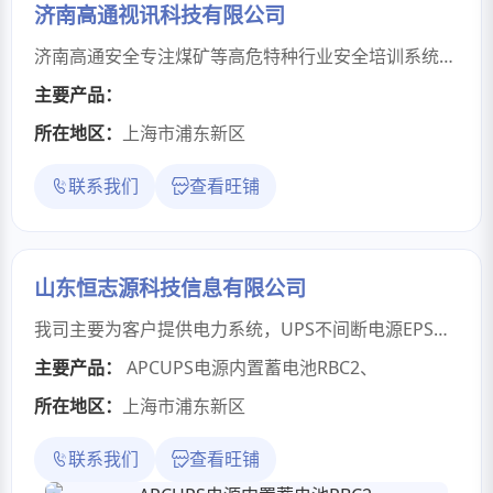
济南高通视讯科技有限公司
济南高通安全专注煤矿等高危特种行业安全培训系统开发，提供煤矿VR培训系统、VR安全教育软件、应急演练、虚拟仿真实训教学软件、自救器考培设备等定制开发。以及特种行业安全技能培训。提供沉浸式智能教培解决方案。为特种作业行业构建“学，练，考，管”全流程智能化实训教培体系。合作：13156173658
主要产品：
所在地区：
上海市浦东新区
联系我们
查看旺铺
山东恒志源科技信息有限公司
我司主要为客户提供电力系统，UPS不间断电源EPS应急电源设备
主要产品：
APCUPS电源内置蓄电池RBC2
、
所在地区：
上海市浦东新区
联系我们
查看旺铺