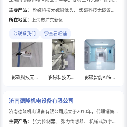
主要产品：
影磁科技无磁摄像头
、
影磁科技无磁紫外线消毒车
所在地区：
上海市浦东新区
联系我们
查看旺铺
影磁科技无磁摄像头
影磁科技无磁紫外线消毒车
影磁智能AI铁磁探测系统
济南德隆机电设备有限公司
济南德隆机电设备有限公司成立于2010年，代理销售德国SIKO（希控）编码器，增量式及绝对值式磁性位移传感器，磁栅尺，数字位置显示器，定位驱动器。台湾企宏（ch-sys）张力控制器，张力传感器。德国Halstrup-Walcher(哈斯瓦榭）公司差压变送器。产品及型号如下：德国SIKO公司主要产品：一．位置显示器：DA02，DA04，DA05/1，DA08，DA09S，DA10，DA10R/1，KP04，KP09，DE04，DE10，DE10P，AP05，AP10，AP10S，AP10T，AP20，AP20S，S50/1，S70/1，S80/1，SZ80/1，DK01，DK02，DK05二．编码器及拉线编码器：SG5,SG10,SG20,SG21,SG30,SG31,SG32,SG42,SG61,SG62,SG121,SG150,SGP/1,GP02,GP03/1,GP04/1,GP09,GP43,GP44,AH25S，AH3650M，AV58M，AV3650M，WH58MR，WH3600M，WH3600MR，WH5800M，WH5850，WV42HD，WV58MR，WV3600M，WV3600MO，WV3600MOR，WV3600MR，WV3650M，WV5800M，WV5850，IK360，IKM360R，IMS360三．磁栅测量系统：LE100/1，LEC100，LEC160，LEC200，MSK200/1，MSK500AS，MSK1000，MSK2000，MSK4000，MSK5000，MSA213C，MSA111C，MSA501，MSAC200，MSAC501，MSAC506，MB100/1，MB160，MB200/1，MB500/1，MB2000，MB4000，MBA111，MBA501，MBAC501，MBA213，MBR100，MBR200，MR200，MBR500，MR500，MRAC200，MRAC501，MRAC506，ASA110H，ASA510H，AS510/1，RTX500，MA503WL，MA504/1，MA508/1四．定位驱动器：AG02，AG03/1，AG04B，AG05，AG06，AG24，AG25，AG26台湾企宏公司张力控制器及张力传感器系列：TC-6068F，TC-608F，RSC-418，LTC-618X，DTC-686，DTC-612，DTC-611，WJ-AMP21，SK...，CHT...，CHQ...，CHO...德国Halstrup-Walcher（哈斯-瓦榭）差压传感器系列：EMA84，EMA200，KAL84，KAL100/200，PS17，PS27，PU/PI/PIZ，AD/BA1000，P26，P29，P34
主要产品：
张力控制器
、
张力传感器
、
机械式数字位置显示器DA系列