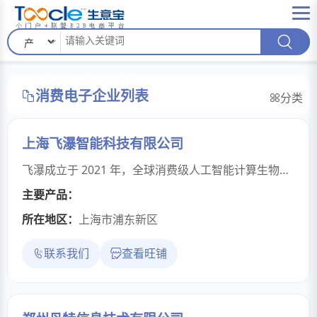
消费电子企业列表
分类
上海飞瀑智能科技有限公司
飞瀑成立于 2021 年，全球消费级人工智能计算生物大模型领军企业，致力于通过时空多组学+人工智能基座模型解码人体生命密码。公司汇聚了来自德国马普所、耶鲁大学、中国科学院等全球机构的顶尖科学家团队，横跨空间生物学、生物信息学、医学统计学、集成语言感知计算等十多个前沿交叉学科，构建了全球首个"人体生命镜像"计算平台，致力于用计算生物学重构整个人体生态系统。公司打造了全球首款能通过人脸解析生命参数的智能系统。这项技术打破了传统人体检测的时空限制——从需要专业仪器的实验室检测，跃迁至 10 秒级、无创式的日常生命状态管理，让每个人都能像查看天气一样查看自己的身体状态。
主要产品：
所在地区：
上海市浦东新区
联系我们
查看旺铺