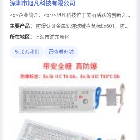
深圳市旭凡科技有限公司
<p>企业简介：<br/>旭凡科技位于美丽活跃的创新之都深圳，是国家高新技术企业，注册资本600 万元，秉承“专业专注，创新共赢”的经营理念，研发人员通过 20 多年的行业技术经验积累，专注致力于全球输入设备和控制模块等产品设计、加工与生产，我们始终坚持以客户需求为导向，全力全流程打造让客户满意的产品和服务，将我们的专业技术和持续创新进行到底。我们对产品设计的理念是：“没有做不到，只有想不到”！旭凡科技为响应国家提倡的“一带一路”的国家战略构想，积极参与本国及沿线各国对各种输入设备的技术革新与订制化服务，让“中国制造”惠及世界，也助推“中国制造”的品牌影响力。让我们一起共商、共建、共享,携手开创新的商机，拓展发展新空间，实现优势互补、互利共赢。 旭<br/>凡科技感恩各位新老客户的支持，我们将矢志不渝的努力做好产品与服务！也愿携手各位同行共创辉煌！<br/>本公司主要产品包括金属大键盘﹑金属定位设备﹑金属非加密小键盘﹑金属防爆键盘﹑金属特种键盘这 5 大类。旭凡科技的按需定制化设计是大的亮点，因为行业经验丰富和技术人员多年的深耕和积累，对客户的需求都能很好的满足和延展。主要应用于各种无人监管场所或者半监管场所的信息终端,比如互联网终端、大学、商场、酒店、银行、机场、车站和其它公共场所的信息亭、自动售票机、加油站 、航海、公用电话、石油化工、舰船、高铁设备等领域. 本公司致力于专业的生产与设计，以技术创新为核心﹑以质量取胜让客户放心﹑以服务周到为中心，矢志不渝的为客户做好全方位的配套与保障服务，总结本公司的产品特点与情况汇报如下：<br/>1、行业实行全系列键盘、鼠标 3 年超长质保的厂家，敢于承诺源于自信；<br/>2、通过 ISO9001 质量管理体系，始终重视质量管理与改善，做好每个过程细节；<br/>3、通过认证机构获得全系列金属键盘的防爆合格认证；<br/>4、取得 CE、ROHS、FCC 等诸多认证；<br/>5、申请并取得 20 多项国家（包括发明﹑实用新型﹑软件著作权等）；<br/>6、攻破行业难关，解决信号衰减等问题，成功研制金属无线键盘和触摸板。<br/>7、为满足客户需求，成功研发了游戏无冲键盘。<br/>8、与国家多个专业科研院所机构和大学等组织有长期合作关系。<br/>9﹑为满足客户复杂的应用场景，成功研制了在强干扰环境使用的金属键盘。<br/>10﹑为解决客户存在的兼容性需求，成功研制了兼容性和匹配性好的键盘。<br/>11、为客户工业配套需求研发了触摸式的键盘，从而改变输入场景。<br/>12、为汽车工业配套需求研发了 CAN 总线键盘，努力做好工业配套。<br/>13、取得国家高新技术企业的认定，并获得证书。<br/><br/></p>
主要产品：
防爆认证金属轨迹球键盘鼠标Ex601，防爆键盘优质供应商
所在地区：
上海市浦东新区
联系我们
查看旺铺