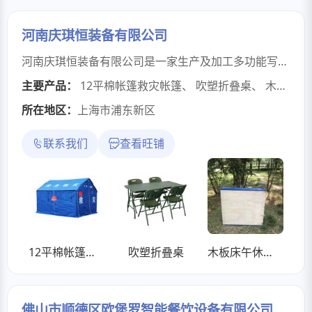
河南庆琪恒装备有限公司
河南庆琪恒装备有限公司是一家生产及加工多功能写字椅 作训椅 吹塑桌/椅。马扎 行军床 钢塑折床 制式营具 餐桌 作战桌 挂图架 储物柜等产品的公司 原材料选材 拥有完整 科学的质量管理体系。 诚信 实力和产品质量获得业界的认可。欢迎各界朋友莅临参观 指导和业务洽谈。
主要产品：
12平棉帐篷救灾帐篷
、
吹塑折叠桌
、
木板床午休床硬板床木板救灾床
所在地区：
上海市浦东新区
联系我们
查看旺铺
12平棉帐篷救灾帐篷
吹塑折叠桌
木板床午休床硬板床木板救灾床
佛山市顺德区欧堡罗智能餐饮设备有限公司