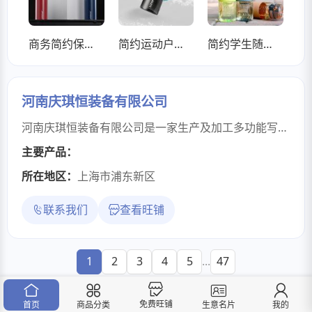
商务简约保温杯三种盖型可选支持定制316不锈钢水壶
简约运动户外大容量水杯磁吸杯盖耐高温水壶
简约学生随手杯tritan材质耐高温带茶隔防烫水杯
河南庆琪恒装备有限公司
河南庆琪恒装备有限公司是一家生产及加工多功能写字椅、迷彩作训椅、吹塑折叠桌/椅、迷彩马扎、行军床、钢塑折床 ，制式营具，餐桌、单兵作战桌、挂图架、储物柜等产品的公司，原材料选材，拥有完整、科学的质量管理体系。诚信、实力和产品质量获得业界的认可。欢迎各界朋友莅临参观、指导和业务洽谈。
主要产品：
所在地区：
上海市浦东新区
联系我们
查看旺铺
1
2
3
4
5
...
47
免费旺铺
首页
商品分类
我的
生意名片