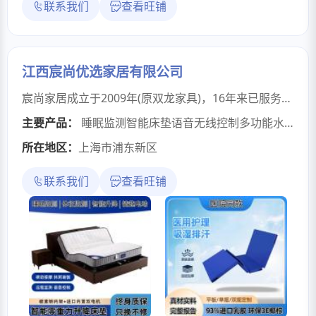
联系我们
查看旺铺
江西宸尚优选家居有限公司
宸尚家居成立于2009年(原双龙家具)，16年来已服务全国20多个省市的10万+家庭客户，专注于弹簧床垫、记忆棉床垫、酒店床垫、乳胶床垫、黄麻床垫、亚麻床垫、椰棕床垫、山棕床垫、医用床垫等生产制造，配备3条专业生产线和10台自动化设备，拥有7500㎡现代化生产基地，联合生产体系可满足25大类、70余种材质需求，打样周期仅3-5天。引进德国先进生产设备，月产能45000张。产品合格率达99.8%，提供ODM/OEM贴牌服务，可满足客户个性化需求。产品通过国家家具质检中心检测，甲醛释放量低于0.05mg/m(国家标准为0.1mg/m”)。提供20年质保服务，老客户推荐率超过40%，用实实在在的品质为您打造健康舒适的睡眠体验。
主要产品：
睡眠监测智能床垫语音无线控制多功能水暖情侣按摩升降电动暖床垫
所在地区：
上海市浦东新区
联系我们
查看旺铺