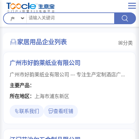
家居用品企业列表
分类
广州市好韵莱纸业有限公司
广州市好韵莱纸业有限公司 --- 专注生产定制酒店广告纸品。按照客户资质要求和指定样式提供一站式的产品服务，在产品上印上客户们的专属广告内容的酒店用品加工厂。产品有：手帕纸，方盒纸，烟盒纸，荷包纸，盒抽纸，面巾纸，纸包牙签，纸制筷子套，印花餐巾纸等酒店用品。主要面向广告，餐饮，批发，终端等市场的订制品加工。时时刻刻在您的身边为您提供着省心，省时，省钱的服务。在生产中我们的原料，都是采购优质企业产品。保证了我们的产品的质量。我们的努力得到客户的认可。为让消费者满意，我们以诚恳的服务态度，高质量的产品服务着您。公司内部全面推行质量管理，统一营销管理，建立比较稳定长期的营销网络计划。多年来公司秉承“不因量小而不做，不因利小而不为”的服务方针，监督每一名员工，为客户供应优质的产品。“诚信·品质·环保·服务”是我们的经营理念。“质量第一、用户至上、待人以礼、服务以诚、工作以勤、经营以信”是公司的经营宗旨。“团结·重德·求是·创新”是公司的企业精神。“用户满意和可持续性发展”是我们追求的目标。我们将以优异的产品，可靠的质量为标准，与广大客户一起并肩携手，互赢互利，共同发展。
主要产品：
所在地区：
上海市浦东新区
联系我们
查看旺铺