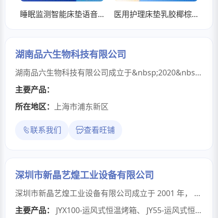
睡眠监测智能床垫语音无线控制多功能水暖情侣按摩升降电动暖床垫
医用护理床垫乳胶椰棕床垫环保材质老人用单双摇护理床可定制
湖南品六生物科技有限公司
湖南品六生物科技有限公司成立于&nbsp;2020&nbsp;年，是一家聚焦大健康领域，集科研开发、规模化生产、销售及定制化服务于一体的现代化养生企业。公司植根于湖南省常德市高新技术开发区湖南品六生物产业园区，坐拥&nbsp;100&nbsp;亩生态化厂区，规划分两期建设；目前一期&nbsp;50000&nbsp;平方米标准化厂房已正式投用，为产品研发与生产提供充足空间。自成立以来，公司深耕大健康养生品类，专注为客户提供专业的&nbsp;OEM/ODM&nbsp;一站式服务，核心产品矩阵涵盖四大领域：自发热制品系列：蒸汽热敷眼罩、排湿足贴、多功能艾草贴、保暖围脖贴、舒缓腰腹贴、暖心暖宫贴，满足不同场景下的热敷护理需求；泡浴养生系列：草本泡脚液、定制化泡浴包、头皮养护头疗包，以天然成分赋能日常护理；香氛护理系列：除螨防护包、衣物香芬包、植物驱蚊包，兼顾实用功能与生活美学；消械系列：洗眼液，清洗液，穴位刺激贴等为保障产品品质，公司严格遵循高标准建设生产体系：厂房按国家无尘车间规范设计，达到&nbsp;30&nbsp;万级净化标准，配备全国领先的高科技生产设备与十万级净化生产车间；同时通过国际&nbsp;ISO9001&nbsp;质量管理体系、ISO13485&nbsp;医疗器械质量管理体系及&nbsp;BSCI&nbsp;商业社会标准认证，构建起从原料到成品的全流程品质管控体系。凭借强大的研发实力，公司已取得多项国家发明专利，依托标准化管理模式与卓越的生产运营能力，多条生产线日产量可突破&nbsp;500&nbsp;万件，既能保障大批量订单交付效率，也能灵活满足小批量定制需求。未来，湖南品六生物科技有限公司将持续以&nbsp;“科技赋能健康，品质服务客户”&nbsp;为理念，不断升级研发与生产能力，致力于成为大健康养生品类&nbsp;OEM/ODM&nbsp;领域的标杆企业。热忱欢迎国内外广大客户莅临厂区考察洽谈，共探合作机遇，携手共创健康产业新价值！
主要产品：
所在地区：
上海市浦东新区
联系我们
查看旺铺
深圳市新晶艺煌工业设备有限公司
深圳市新晶艺煌工业设备有限公司成立于 2001 年， 我司以自主设计、生产与销售为一体的企业，拥有多台生产设备，强大的生产能力、专业的技术人才。为客户打造头等的设备，贴心的售后服务。公司专业制造uv固化机，工业烤箱，恒温干燥箱，无尘洁净隧道炉，高温电炉设备、喷涂线等非标工业设备，可根据客户要求针对客户产品设计出美观及适用的设备。本公司所生产的设备电器部分均采用进口配置，同时对销售出去的产品承诺保修一年，终身维护等售后工作，在设备出现故障时，收到客户联络函后 24 内做出解决方案所以客户不必为了设备出现问匙时怕不能及时处理而烦恼，在购买的设备送到客户指定的安装处时，并安排专业的技术人员做现场培训及操作指导。在这个工业设备竞争激烈的社会里，新晶艺煌公司能短短数年在同行业中取得前茅的位留，晶艺煌公司有个成功的方法就是二以诚待人，与客户建立在相互合作的基础上，深入了解用户的生产流程和制作工艺，从而设计出更能适合生产的设备，提高用户的生产力以及为用户节省资源，这是我们的承诺，正因为我们乘诚这一点，坚持不懈的努力，不断的开拓，使我们有了如今的成绩。
主要产品：
JYX100-运风式恒温烤箱
、
JY55-运风式恒温烤箱