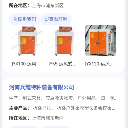
所在地区：
上海市浦东新区
联系我们
查看旺铺
JYX100-运风式恒温烤箱
JY55-运风式恒温烤箱
JYX120-运风式恒温烤箱
河南兵耀特种装备有限公司
生产：制式营具、应急救灾物资、户外用品，如：吹塑桌/椅 钢塑床 / 龙骨床 / 马扎 / 作训椅 / 多功能写字椅 / 折叠桌椅 / 帐篷 / 行军床 / 露营装备/应急救灾物资等等...
主要产品：
折叠马扎
、
折叠户外桌吹塑长条会议桌摆摊专用学习桌便携式塑料桌
所在地区：
上海市浦东新区