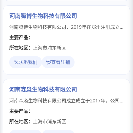
河南腾博生物科技有限公司
河南腾博生物科技有限公司，2019年在郑州注册成立，离今已有7年，公司产品涵盖贴剂、洗护用品，日化洗护用品，蜂蜜膏药等，集独立技术研发能力、包装设计、资质备案、生产与营销为一身的现代化、高科技、多元化发展的集团性企业
主要产品：
所在地区：
上海市浦东新区
联系我们
查看旺铺
河南森淼生物科技有限公司
河南森淼生物科技有限公司成立成立于2017年，公司的工厂位于河南省开封市工业产业区，拥有多条专业生产线、技术研发团队，拥有械字号、消字号、妆字号，健字号。几十个注册商标，是一家从事科学研发、生产和技术服务业为主的生物科技公司，是郑州本土资质齐全、非常有实力的生产厂家，主打的大健康外用产品有，中药洗发液（首乌保健洗发露），中药头疗保健液（清脑宁神保健液），祛湿活络保健液（活运达6号），各种疼痛问题的膏药。非常适合做中药防脱、生发、去屑、止痒、毛囊问题的客户群体，支持现货成品和代加工。
主要产品：
所在地区：
上海市浦东新区