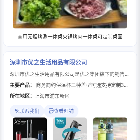
商用无烟烤涮一体桌火锅烤肉一体桌可定制桌面
深圳市优之生活用品有限公司
深圳市优之生活用品有限公司是优之集团旗下的销售中心，2012年成立于深圳，是高品质生活用品服务商，专注为客户提供高品质生活用品服务。以经营代理世界品牌户外水具、水杯、运动水壶、婴儿奶瓶等饮水器具为主营行业的国内分销、批发零售贸易和进出口贸易为主的企业！为了使更多的用户享受到高品质生活服务，优之生活专注提供健康水具产品（BPA FREE太空杯）服务，我们目前正在全国范围内大力推广UZSPACE优之品牌产品进行渠道网格化布局和品牌推广，发展代理商、经销商和批发零售商。深圳市优之生活用品有限公司提供健康水具用品、礼品及集团团购的服务，欢迎咨询订购！深圳市优之生活用品有限公司旗下代理品牌：UZSPACE优之、优之生活、水之魔法师、KEEP SMILING、茶味之魔法、晶钻魔法瓶、白钢物语、EMS TR55等商标品牌，在中国区的所有权及经营权，能够制订并执行包括产品研发、市场推广、销售组织和渠道策略全面方案等。
主要产品：
商务简约保温杯三种盖型可选支持定制316不锈钢水壶
所在地区：
上海市浦东新区
联系我们
查看旺铺