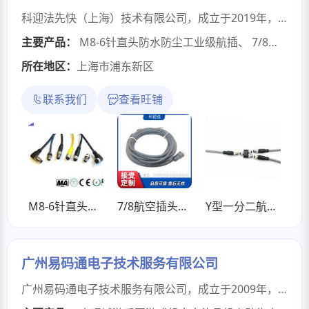
科迎法先快（上海）技术有限公司，成立于2019年，位于上海松江高科技工业园，是高新技术企业、专精特新企业，公司已通过ISO9001:2015质量管理体系认证，产品通过REACH、CE、ROHS、上海计量院、国家安标中心等检测，取得科技发明专利53项，拥有仪器仪表齐全的实验室，是一家集设计、研发、生产于一体的高科技制造型企业。公司主要研发的产品有：太阳（紫外）光模拟系统、工控总线模块、分线盒、汽车传感器、电缆组件、智能矿山电液系统组件等。
主要产品：
M8-6针直头防水防尘工业级航插
、
7/8航空插头免焊接连接器防水防尘工业级
所在地区：
上海市浦东新区
联系我们
查看旺铺
M8-6针直头防水防尘工业级航插
7/8航空插头免焊接连接器防水防尘工业级
Y型一分二航空插头M12三通防水连接器T型分线器
广州易码通电子技术服务有限公司
广州易码通电子技术服务有限公司，成立于2009年，是国内首家研发生产网络版移动支付投币设备的企业。通过互联网与传统产业进行联合和深入融合的方式进行，帮助传统产业的互联网化完成产业升级，改变消费结构，增加盈利方式，提升收益。公司技术开发团队实力雄厚，研发的易码通第三方服务平台在市场上具有极高的口啤及影响力，是移动支付投币领域的引领者。全方位的运营平台、线上与线下互相结合的互联网营销方式。经过创新与实践，公司建立了全套硬件交互系统、商户后台系统，库存ERP系统、会员运营系统、营销工具系统、智能报表系统等专业适配系统，具有成熟稳定、个性配置、弹性扩展等特性。广州易码通电子技术服务有限公司，主要生产易码通云扫码支付卡头电玩城管理系统，易码通无线物联扫码云支付盒子，支付卡头等物联电子设备，易码通盒子兼容各类电子计费产品适合所有物联设备，支持脉冲形式，串口形式，适合所有礼品机，兑币机，充电桩，自助咖啡机，自助投币器无缝对接，支持融合多方支付一码通所有手机管理，操作方便，可用于二次开发。为企业客户定制自已的公众号，接入易码通无线物联设备，让客户都在你的手中。简单易用的界面、出色的功能和安全性，令其成为易码通移动支付投币器的强大基础。后台集成设备管理、收益查询、订单查询、远程上分、收益提现等多种功能，在日常生活中用起来让你得心应手。这种软硬件协调设计，还可让你的数据在各个端口上同步保持更新。装上易码通无线支付盒子，客人只需手机扫一扫就能玩遍全场高设备后台一目了然账目以及收入。