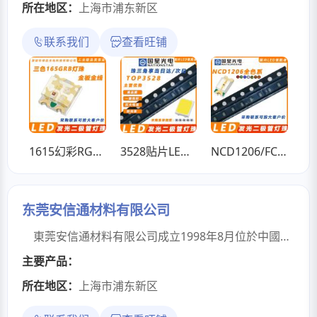
所在地区：
上海市浦东新区
联系我们
查看旺铺
1615幻彩RGB七彩0603双色红蓝红翠绿红白led贴片灯珠
3528贴片LED灯珠0.2w /0.5w，3V白光6500k/3000k/4000k
NCD1206/FC-3215高亮发光二极管贴片LED灯珠
东莞安信通材料有限公司
東莞安信通材料有限公司成立1998年8月位於中國製造業名城東莞.是一家纺织物、非紡織物（湿法、干法、植物纤维、化学纤维）、PTFE防水透氣膜原材料研、產、銷一體化公司，可應客人需求定制研發。本公司并一級代理、銷售BFN不織布（調音紙）、防塵调音網紗、碳纤维无纺布、超薄无纺布、耐高温无纺布、PTFE防水透氣膜等一些進口电声原材料，可專門為客定制特殊需求材料，本司所銷售產品有完善物性表、規格書、環保報告，可供使用者充分瞭解該產品之细部信息。
主要产品：
所在地区：
上海市浦东新区