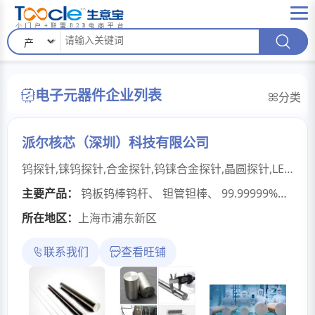
电子元器件企业列表
分类
派尔核芯（深圳）科技有限公司
钨探针,铼钨探针,合金探针,钨铼合金探针,晶圆探针,LED探针,钨钢顶针,钨针,钨铼合金丝,铼板铼片铼箔,铼棒铼舟铼盒,铼坩埚,高纯铼粉,高纯铼酸铵,钼铼合金粉，钽丝,钽管钽棒,钽板钽片,钽箔带钽粒,钽舟,钽螺丝,铝钪合金丝钨丝钨管,钨铼热电偶丝,钨坩埚,钨舟,钨钼加热元件,钨板钨棒钨杆,钨保护管,钨钼紧固件,钨丝杆,钨螺栓螺母,精轧钨带,钨绞丝,钨镍铁合金,钨镍铜合金,镧钨合金,铈钨合金,锆钨合金,钇钨合金,钍钨合金钨钼电极,钨片,钨插头,钨立柱,钨喷嘴,真空炉配件,钨合金球钼保护管,钼丝杆,钼铼合金丝,钼棒钼杆钼板,钼箔带,钇钼带,铂金钼带,TZM顶头,钼管钼片,钼套管,钼螺栓螺母,钼加热丝,钼坩埚,钼舟,钼挂钩,钼盒,钼架,钼托盘,钼绞丝,钼灯丝,钼滑轮,钼圆,钼垫片,精轧钼带,钼箔片超高纯铜,超高纯铝,铍铜合金,铍青铜,铍钴铜,铍镍铜,铜法兰,大型铜制件,6N铜粉海绵锆,镍箔,钒丝,镍丝镍板,3D打印镍钛,摩擦搅拌头,专注于研发、生产和销售稀有、稀散、稀贵金属及其合金材料，以及稀材相关衍生制成品的特色技术型企业。作为一家面向全球化运营的新材料创新型公司，拥有强大的生产运营网络，致力于为全球客户提供竞争力的产品服务及综合解决方案。我们竭尽所能地为光学光通信、大型集成电路及微电子、半导体芯片制造和装备、航空航天、空间物理、核工业、化工催化、精密机电、高温热场、特殊电力电子器材元件等制造业领域的用户，提供个性化定制产品、材料中间品或零部件解决方案。我们的产品主要包括高纯金属、多元合金、陶瓷及复合材料类溅射靶材及蒸发材料等。公司主创高端特色稀材产品，现已拓展形成专有的版块有：高品质光电新材/高纯靶材；难熔金属及其合金；贵金属功能材料；特种合金及特钢；增材用球形粉体及纳米材料；3D打印制品；化学催化/化工合成；稀散金属及其合金；稀土及其功能材料等。主要产品有:金属钪、钇、镧、镨、钕、钐、铕、钆、铽、镝、钬、铒、铥、镱、镥； 钛、锆、铪、钒、铌、钽、铬、钼、钨、锰、铁、钴、镍、铜、银、金、锌、铝、铟、锡； 铪铁、钛铝、钇锆、镍钛、钛锆、铝硅、铝铜、钨铜、铝­硼、铝锰、铝镁、铝锆、铝钪、铝钕、镧镍、镍铬、 镁钆、镁钪、镁硼、锆钒、钆钛、钆铁钴、钆钛锆、铽铁钴、铽镝铁、铝钇镍钴、铝镁硅钼、铝钪镍轧锆;以及氧化物材料、半导体化合物材料、碳、氮、硼化物材料、硅、硫、氟化物材料、各种化合物及氧化物合成材料等等,做过的产品有600多种。我们的主要生产手段有:金属卤化物制备，金属卤化物真空热还原，金属氧化物熔盐电解、金属真空蒸馏提纯，金属真空电泳区熔 提纯，金属电解精炼提纯，金属和合金无污染真空熔炼,金属和合金真空热锻,金属和合金真空热轧,真空热等静压、金属和合金机械精密加工等。我们公司的产品具有高纯度、大尺寸、大密度、合金小偏析的特点，产品销往美国、欧州、日本、韩国等地。创新是我们企业永恒的追求。我们坚信：依靠技术进步回避竞争，比仅仅勇于参与竞争更优秀！
主要产品：
钨板钨棒钨杆
、
钽管钽棒
、
99.99999%超高纯铜7N
所在地区：
上海市浦东新区
联系我们
查看旺铺