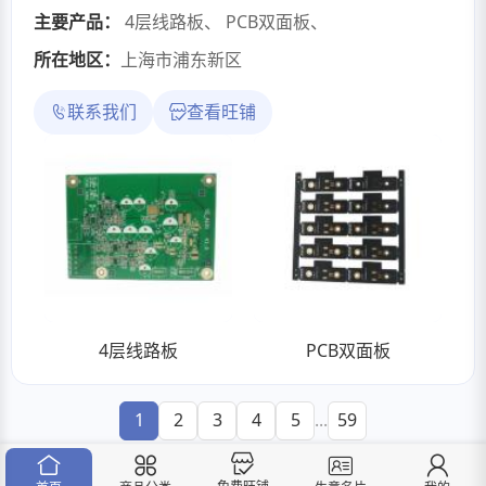
主要产品：
4层线路板
、
PCB双面板
、
所在地区：
上海市浦东新区
联系我们
查看旺铺
4层线路板
PCB双面板
1
2
3
4
5
...
59