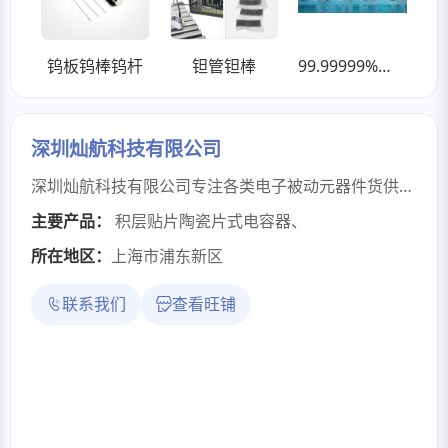
钨板钨棒钨杆
钽管钽棒
99.99999%超高纯铜7N
深圳灿航科技有限公司
深圳灿航科技有限公司专注各类电子被动元器件货供应，主营贴片电阻、贴片电容、磁珠、电感等产品，涵盖国巨、村田、三星、TDK等知名品牌原装物料。常备充足库存，规格型号齐全，支持样品申请、批量供货，提供BOM一站式配单服务。深耕电子供应链，严格把控物料品质，交货稳定高效，服务消费电子、工业控制、智能家居等各类制造企业采购需求。
主要产品：
积层贴片陶瓷片式电容器
、
所在地区：
上海市浦东新区
联系我们
查看旺铺