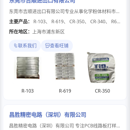
东莞市吉顺进出口有限公司
东莞市吉顺进出口有限公司专业从事化学粉体材料市场销售和服务工作，以二氧化钛为核心业务，代理及销售：JABTI、泛能拓、科慕、日本石原、康诺斯、龙佰等全球一线品牌二氧化钛，产品矩阵涵盖有机/无机粉体及精细化工助剂，全面赋能涂料、油墨、塑料、橡胶、色母粒等产业。 公司恪守 “品质第—” 的核心理念，致力于打造全国zui具竞争力的二氧化钛供应链。凭借专业的团队与不懈努力，我们赢得了市场的广泛信赖与卓越口碑。诚邀业界伙伴携手合作，共创价值！
主要产品：
R-103
、
R-619
、
CR-350
、
CR-340
、
R6618T
所在地区：
上海市浦东新区
联系我们
查看旺铺
R-103
R-619
CR-350
昌胜精密电路（深圳）有限公司
昌胜精密电路（深圳）有限公司 专注PCB线路板打样板及中小批量生产厂家，致力于单双面PCB板, 多层线路板，高精密PCB板，阻抗线路板，超薄线路板，无卤素PCB板，软硬结合板，高Tg板、厚铜箔板、HDI板、6.0超厚板加工，专门为国内外高科技企业和科研单位及电子产品企业服务。公司产品广泛应用于通信、计算机、电源、数码、工业控制、科教研发、汽车等高科技领域。日交货能力达 100多余个品种，月品种达，3000 余种，面积达 20000多平方米。制造经验丰富员工为 顾客度身定做样板。 双面板快速加工可在12-24小时完成， 4至8层板加工周期可达 48—72 小时，稳定支持顾客项目研发进程。“急用户所急，想用户所想，以质量求生存，以速度求发展，创深圳速度之”是公司的服务宗旨。在发展过程中，公司上下团结一心，共同奋斗，致力于创造好的企业文化。秉承 ISO9001 标准，坚持持之以恒的精神，全员参与质量改进，不断吸纳国际新技术，完善 产品品质，满足客户的需要。