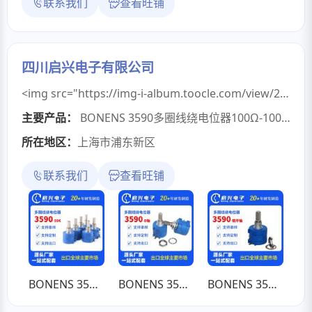
联系我们
查看旺铺
四川启兴电子有限公司
<img src="https://img-i-album.toocle.com/view/2026/07/06/e6/6a4b57ed028e6.png" style="max-width:100%;"/>四川启兴电子有限公司企业介绍四川启兴电子有限公司坐落于成都市温江区海峡两岸科技产业开发园区，始创于2005年，是一家集自主研发、智能制造、国内外销售于一体的专精特新式源头生产企业，深耕电位器与功率电阻元器件制造二十余年，专注精密可调元器件国产化研发与量产，产品广泛配套医疗、工控、通信、轨道交通、仪器仪表等多领域，是国内电子元器件行业具备全链条自研自产能力的高新技术制造厂商。一、企业综合实力与资质荣誉历经二十余年稳健发展，启兴电子持续夯实科研与生产硬实力，先后斩获多项权威企业资质：2023年顺利通过高新技术企业认定，2024年获评四川省专精特新中小企业，2025年入选科技型中小企业名录；企业全产品线严格遵循ISO9001国际质量管理体系标准生产，从原料入厂到成品出库全流程标准化管控。在技术知识产权建设层面，公司深耕产品结构与工艺创新，累计拥有各项专利83项、注册商标3项、软件著作权1项，依托自主知识产权搭建技术壁垒，实现陶瓷电阻体、精密绕线结构等核心配件自研自产，优化产品品质与生产成本。公司现有完善的人才梯队，技术研发团队深耕行业十余年，可精准对接常规量产与非标定制双重需求。二、主营产品全品类布局公司核心产品线分为电位器、功率电阻、配套元器件三大板块，覆盖10大系列、上千款常规规格，常备现货库存，同时承接ODM/OEM非标定制。玻璃釉预调电位器：主力量产3323、3329、3266、3362等市面通用经典型号，依托自研玻璃釉烧结工艺，阻值精度稳定、温漂小，适配电源板、仪器校准、家电电路板的微调元件使用场景；精密线绕电位器：覆盖单圈、多圈两大品类，采用精密合金电阻丝绕制，耐磨寿命长、线性表现优异，适配电力保护、铁道信号、常规工控设备；除此之外同步量产碳膜电位器、导电塑料电位器，碳膜款性价比突出，适配民用数码、小家电，导电塑料产品机械损耗低，多用于自动化传感器、工业自控设备；功率电阻系列：主打RX20、RX24、RXLG系列线绕电阻、铝壳功率电阻、可调功率电阻，耐大电流、散热表现良好，适配变频器、大功率电源、工业机电负载场景；配套配件：自主配套生产EMI电源滤波器、电位器专用旋钮、波段开关等辅件，实现元器件一站式配齐采购，降低客户多供应商对接成本。三、智能制造生产配套与产能优势作为源头实体工厂，启兴自建陶瓷电阻体全自主生产线，引进高温聚合炉、全自动阻值测试仪、老化测试设备、自动化绕线机等全套精密生产检测装备，打通从陶瓷基体烧制、浆料烧结、元器件组装、成品全项检测的全闭环生产链路，核心原料自主可控。依托自动化产线布局，企业规模化量产能力充足，日产能可达百万只以上，常规标准型号常备现货，下单可快速安排发货；全生产环节设置多道巡检工序，成品经过阻值、寿命、温变、密封性全项检测，严控出厂不良率，产品品质可适配民用至工业级多场景使用标准。四、市场服务与定制能力公司采用“国内深耕 + 全球外贸”双向市场布局，历经十余年外贸深耕，产品远销全球150余个国家与地区，海外市场覆盖东南亚、欧美等多地；国内合作客户遍布全国，深度配套通信安防、医疗电子、邮电通信、电力工控、仪器仪表、工业自控等行业终端厂商。定制化是启兴核心服务优势，依托自有研发与开模能力，可根据客户图纸、参数需求定制特殊阻值、外形尺寸、安装规格的非标元器件，从方案对接、样品打样到批量量产高效落地，24小时响应技术咨询，高效解决客户特殊配套难题，多年来为上万家电工设备企业提供定制化元器件解决方案。五、发展理念与未来愿景自创立以来，启兴电子恪守“科技创新、精益求精、顾客满意”的质量方针，立足精密元器件国产替代行业发展趋势，以技术迭代驱动产品升级。未来企业将持续加大新品研发投入，扩充特种耐高温、高精密元器件产线，不断优化自动化生产工艺，持续完善国内外渠道布局，以源头工厂的品质与性价比优势，助力国内高端装备产业链国产化发展，打造国内精密电位器与功率电阻优质制造品牌。<img src="https://img-i-album.toocle.com/view/2026/07/06/54/6a4b566d9b854.jpg"/>
主要产品：
BONENS 3590多圈线绕电位器100Ω-100KΩ圆轴铣平轴旋钮
所在地区：
上海市浦东新区
联系我们
查看旺铺
BONENS 3590多圈线绕电位器100Ω-100KΩ圆轴铣平轴旋钮
BONENS 3590多圈线绕电位器100Ω-100KΩ圆轴旋钮电位器
BONENS 3590多圈线绕电位器100Ω-100KΩ铣平轴旋钮电位器