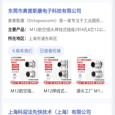
东莞市奥普斯康电子科技有限公司
奥普斯康（Octopusconn）是一家专注于工业圆形连接器研发、生产与销售的高新技术企业，深耕工业自动化、智能制造、轨道交通、新能源等核心领域，以 “精准连接，稳定可靠” 为品牌核心，为全球客户提供高性能、定制化的连接解决方案。自创立以来，奥普斯康始终聚焦工业场景的严苛需求，依托专业的研发团队与先进的生产制造体系，打造涵盖M12、M16、M8 等全系列圆形连接器的产品矩阵，包括预铸插头、现场组装插头、插座、线束组件等多品类产品，广泛适配工业以太网、传感器 / 执行器连接、电力传输等多元应用场景。其中，奥普斯康的 M12 系列连接器，凭借 D 编码、A 编码等多规格防呆设计，以及高防护、抗振动、耐高低温的卓越性能，成为 PROFINET、EtherCAT 等工业以太网系统的优选配件；无壳预铸插头等定制化产品，更以灵活适配、成本优化的优势，满足设备集成商的个性化需求。
主要产品：
M12航空插头焊线式插座2针4孔8芯12公端母端安装板前板后连接器
所在地区：
上海市浦东新区
联系我们
查看旺铺
M12航空插头焊线式插座2针4孔8芯12公端母端安装板前板后连接器
M12焊线式插座2 3 4 5 6 8芯12公端母端安装板前板后连接器法兰
源头工厂 M12法兰座板前后PCB焊板2-17芯公母插座IP67防水连接器
上海科迎法先快技术（上海）有限公司