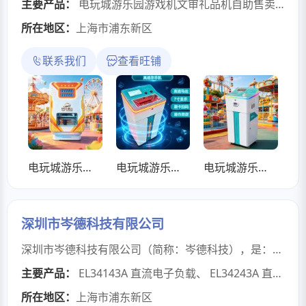
主要产品：
电玩城游乐园游戏机文审礼品机自助售卖通用LED数显吧台售币机
所在地区：
上海市浦东新区
联系我们
查看旺铺
电玩城游乐园游戏机文审礼品机自助售卖通用LED数显吧台售币机
电玩城游乐园游戏机文审礼品机自助售卖通7寸屏吧台售币机
电玩城游乐园游戏机文审礼品机自助售卖通用7寸屏存票碎票机
深圳市岑德科技有限公司
深圳市岑德科技有限公司（简称：岑德科技），是：深圳市科瑞电子仪器设备有限公司（简称：科瑞仪器）旗下分公司。公司设在广东-深圳，拥有一支专业的合作团队：资金雄厚，货物来源宽广，库存充足，销售市场广泛，售后服务快捷。通过与分销伙伴的紧密合作，凭借覆盖全国的网络营销服务，致力于为客户提供专业、方便、快捷的专业化服务。公司主要经营：半导体参数/并行测试系统(4070、4080、P9000系列)专业维修、出售（各型号模块或板卡），电子检测仪器及光电、通讯测试仪器。公司主要经营品牌有：是德科技Keysight、安捷伦Agilent、泰克Tektronix、福禄克FLUKE、吉时利KEITHLEY、艾法IFR/马可尼Marconi、本安立Anritsu、爱德万Advantest、菊水KIKUSUI、横河YOKOGAWA、罗德&施瓦茨ROHDE & SCHWARZ(R&S)、思博伦/Spirent、柯尼卡美能达KONICA MINOLTA、置日HIOKI、LeCory力科、台湾致茂Chroma、莱特波特Litepoint等世界知名品牌。公司主要经营产品有：半导体参数测试仪、网络分析仪、频谱分析仪、手机/无线综合测试仪、示波器/探头、信号发生器、信号分析仪、色彩分析仪、数字通讯测试仪、高频信号源、频率计、功率计、音频分析仪、电源、数字源表、天馈线/驻波比测试仪 、光谱分析仪/光波测量系统、噪声系数分析仪、数字万用表、静电计/高阻表、函数信号发生器、LCR测试仪、电子负载、纳伏表/皮安表、多用表校准仪、广播电视测试仪、高压机/耐压测试仪、直流电源分析仪/模块、数据采集器/卡、逻辑分析仪、接收机、调制度分析仪、蓝牙测试仪、阻抗分析仪、视频分析仪、阻抗测试仪/夹具、衰减器、功率探头、RoHS/环保检测仪等等电子测量仪器、通讯测试仪器。 岑德科技长期致力于工业电子制造、文教科研、通信以及电力石化等领域的测试测量技术开发、产品配套和系统集成。岑德科技能够根据客户的使用需求，为客户提供各种针对行业应用的完整测试解决方案，同时可以为国内客户提供国际通行的高端电子测试仪器租赁解决方案。我们的客戶涉及工业电子制造、文教科研、通信以及信息技术、微电子等多个领域，遍及国内各地。岑德科技也已成为中国专业的集电子仪器：销售、租赁、回收、维修、计量为一体的综合服务商之一。以科技铸就信赖、以技术服务社会。岑德科技秉承“诚信率先，用户至上”的原则，以科技铸就品牌的理念、以品质开拓市场，竭诚为海内外客户提供优质的服务。为客户提供“更丰富的产品选择、更专业的测量方案，更全面的售后服务”。长期合作方：中国科学院、清华大学（北京、深圳）、哈工大、上海交通大学、中芯国际（全国）、华为（编号AZ2165）、台晶（编号11160）、联讯、安和、理万、雷创及国内多所大学等指定仪器供应商之一。
主要产品：
EL34143A 直流电子负载
、
EL34243A 直流电子负载
所在地区：
上海市浦东新区