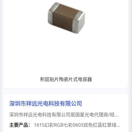
积层贴片陶瓷片式电容器
深圳市祥远光电科技有限公司
深圳市祥远光电科技有限公司是国星光电代理商/经销商，经营国星光电CHIPLED器件产品珠及光耦两种元器件销售，其中CHIPLED封装型号可见光指示类LED：0603/1603,0402/1005,0805/2012,1206/3515,1615三色rgb，2835和3528小功率(3V.0.2W跟3V.0.5w)； 国星光电创立于1969年，广东省属国有独资重点企业广晟控股集团的控股上市公司，国星光电是国内第一家以LED为主业首发上市的企业，也是最早生产LED的企业之一,经过57年的改革发展，国星光电在全球LED封装行业占据重要地位国星光电LED多次获得国内LED知名品牌、封装企业品牌、中国LED企业国际竞争力TOP10、LED上市企业公司等荣耀称号；公司全面推行国际质量体系和环境体系，通过了ISO9001、ISO14001、TS16949、OHSAS18001 ISO/IEC 17025、计量体系六大体系认证。 核心服务优势： 1）免费样品支持 2）专业技术支持 3）现货充足，快速交付 “祥远光电”长期专注于LED供应与服务。我司依托国星光电原厂资源和自身专研LED行业十余年的丰富经验，为客户提供正品保障、专业选型建议及灵活的采购方案，无论是产品咨询、样品申请还是批量采购。 “祥远光电”专注于小功率贴片LED：0603、0402、0805、1206白光/单色光。 我司实力雄厚，可以为大型生产企业、通信企业、军工企业、以及中小企业提供稳定的货源、我们始终坚信“品质、服务、专注和专业”的经营理念，始终以zui实慧的价格，优良的品质、zui好的服务来回馈客户，同时感谢各界同仁对我们的信任和支持！祝愿深圳市祥远光电科技有限公司与您携手共创美好明天！
主要产品：
1615幻彩RGB七彩0603双色红蓝红翠绿红白led贴片灯珠