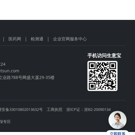
|
医药网
|
检测通
|
企业官网服务中心
手机访问生意宝
224
tsun.com
业路788号网盛大厦29-35楼
安备33010802013632号
工商执照
浙ICP证：浙B2-20090134
报专区
立即联系