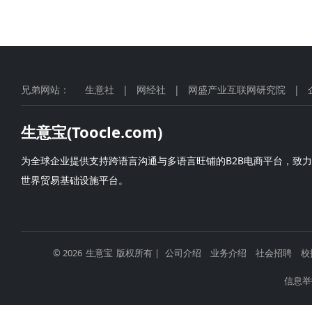
兄弟网站：
生意社
|
网经社
|
网盛产业互联网研究院
|
生意宝(Toocle.com)
为全球企业提供支持跨语言沟通与多语言旺铺的B2B电商平台，致
世界贸易基础设施平台。
© 2026
生意宝
版权所有 |
公司介绍
业务介绍
社会招聘
校
信息举报