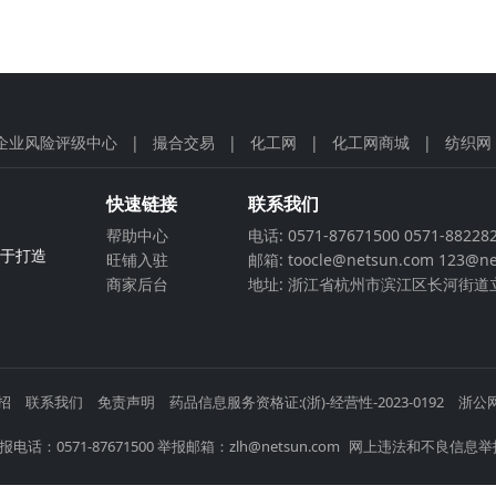
企业风险评级中心
|
撮合交易
|
化工网
|
化工网商城
|
纺织网
快速链接
联系我们
帮助中心
电话: 0571-87671500 0571-88228
力于打造
旺铺入驻
邮箱: toocle@netsun.com 123@ne
商家后台
地址: 浙江省杭州市滨江区长河街道立
招
联系我们
免责声明
药品信息服务资格证:(浙)-经营性-2023-0192
浙公网
电话：0571-87671500 举报邮箱：zlh@netsun.com
网上违法和不良信息举