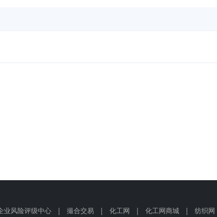
企业风险评级中心
|
撮合交易
|
化工网
|
化工网商城
|
纺织网