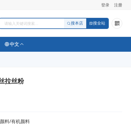
登录
注册
搜本店
搜全站
中文
丝拉丝粉
/颜料/有机颜料