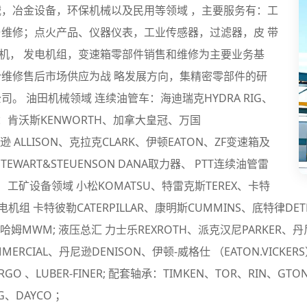
械，冶金设备，环保机械以及民用等领域 ，主要服务有：工
与维修；点火产品、仪器仪表，工业传感器，过滤器，皮 带
机， 发电机组，变速箱零部件销售和维修为主要业务基
合维修售后市场供应为战 略发展方向，集精密零部件的研
 油田机械领域 连续油管车：海迪瑞克HYDRA RIG、
 车：肯沃斯KENWORTH、加拿大皇冠、万国
里逊 ALLISON、克拉克CLARK、伊顿EATON、ZF变速箱及
EWART&STEUENSON DANA取力器、 PTT连续油管雷
工矿设备领域 小松KOMATSU、特雷克斯TEREX、卡特
组 卡特彼勒CATERPILLAR、康明斯CUMMINS、底特律DET
曼哈姆MWM; 液压总汇 力士乐REXROTH、派克汉尼PARKER、丹
ERCIAL、丹尼逊DENISON、伊顿-威格仕 （EATON.VICKER
E、ARGO 、LUBER-FINER; 配套轴承：TIMKEN、TOR、RIN、G
G、DAYCO ；