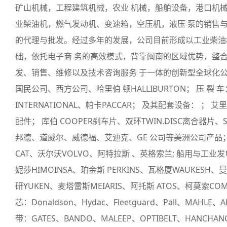
矿山机械，工程建筑机械，农业 机械，船舶设备，港口机
业柴油机，燃气发动机、变速箱，空压机，液压 泵的销售
的代理与批发。经过多年的发展，公司目前形成以工业柴油
础，依托电子商 务的高效模式，背靠闽南的区域优势，整
发、销售、维修以及技术咨询服务 于一体的创新型全球化公司。
国民公司、西方公司、哈里伯 顿HALLIBURTON； 压 裂
INTERNATIONAL、帕卡PACCAR； 及其配套设备： ； 艾
配件； 库伯 COOPER刹车片、双环TWIN.DISC离合器片、ST
邦德、道威尔、威德福、艾迪克、GE 公司等美洲公司产品； 
CAT、沃尔沃VOLVO、阿特拉斯 、英格索兰; 船用与工业发电机
妮莎HIMOINSA、珀金斯 PERKINS、瓦格厦WAUKESH、
研YUKEN、麦塔雷斯MEIARIS、阿托斯 ATOS、柯莫索COMM
芯：Donaldson、Hydac、Fleetguard、Pall、MAHL
带：GATES、BANDO、MALEEP、OPTIBELT、HANCHAN