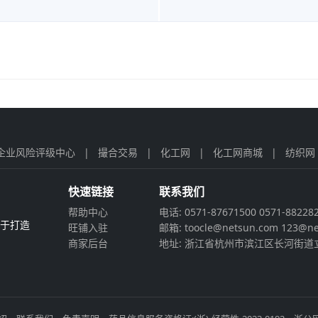
企业风险评级中心
|
撮合交易
|
化工网
|
化工网商城
|
纺织网
快速链接
联系我们
帮助中心
电话: 0571-87671500 0571-88228
力于打造
旺铺入驻
邮箱: toocle@netsun.com 123@ne
商家后台
地址: 浙江省杭州市滨江区长河街道立