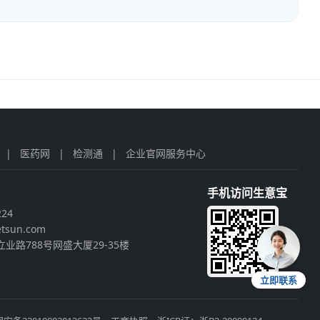
|
医药网
|
检测通
|
企业官网服务中心
手机访问生意宝
224
tsun.com
业路788号网盛大厦29-35楼
立即联系