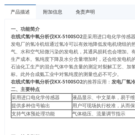
产品描述
附加信息
免责声明
一、功能简介
在线式氢中氧分析仪KX-5100SO2
是采用进口电化学传感
发电厂的氢冷机组通过氢冷可以有效地降低发电机绕组的
气、水和空气轻微污染的发电机，其通风损耗也会增加。有
生产成本。氢纯度下降及水分含量增加时，还会给发电机
石油化工生产的混合气体中氢含量的测定对裂解工艺、加
标。此外合成氨工业中对氢纯度的测量也必不可少。
在线式氢中氧分析仪KX-5100SO2
的推荐应用：
发电厂氢
二、主要特点
采用进口电化学传感器
液晶显示、中文菜单，易于维
提供多种信号输出
用户可现场执行校准，从而保
支持气体预处理功能
气体稳压、流量调节指示