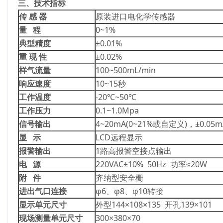
三、技术指标
传 感 器
原装进口电化学传感器
量 程
0~1%
典型精度
±0.01%
重 现 性
±0.02%
样气流量
100~500mL/min
响应速度
10~15秒
工作温度
-20℃~50℃
工作压力
0.1~1.0Mpa
信号输出
4~20mA(0~21%或自定义)，±0.05m
显 示
LCD远程显示
报警输出
1路高报警空接点输出
电 源
220VAC±10% 50Hz 功率≤20W
附 件
齐纳型安全栅
进出气口连接
φ6、φ8、φ10转接
显示单元尺寸
外型144×108×135 开孔139×101
现场测量单元尺寸
300×380×70