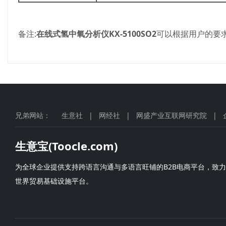
备注:
在线式氢中氧分析仪KX-5100SO2
可以根据用户的要
兄弟网站：
生意社
|
网经社
|
网盛产业互联网研究院
|
生意宝(Toocle.com)
为全球企业提供支持跨语言沟通与多语言旺铺的B2B电商平台，致
世界贸易基础设施平台。