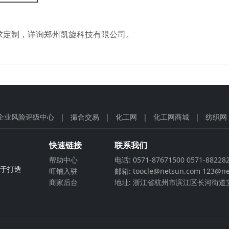
求定制，详询郑州凯旋科技有限公司。
企业风险评级中心
|
撮合交易
|
化工网
|
化工网商城
|
纺织网
快速链接
联系我们
帮助中心
电话: 0571-87671500 0571-88228
力于打造
旺铺入驻
邮箱: toocle@netsun.com 123@ne
商家后台
地址: 浙江省杭州市滨江区长河街道立