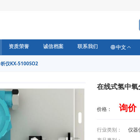
资质荣誉
诚信档案
联系我们
中文
仪KX-5100SO2
在线式氢中氧分
询价
价格：
行业类别：
仪器