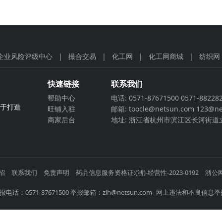
企业风险评级中心
|
撮合交易
|
化工网
|
化工网商城
|
纺织网
快速链接
联系我们
帮助中心
电话: 0571-87671500 0571-88228
力于打造
旺铺入驻
邮箱: toocle@netsun.com 123@ne
商家后台
地址: 浙江省杭州市滨江区长河街道立
招
联系我们
免责声明
药品信息服务资格证:(浙)-经营性-2023-0192
浙公网
电话：0571-87671500 举报邮箱：zlh@netsun.com
网上违法和不良信息举