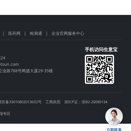
|
医药网
|
检测通
|
企业官网服务中心
手机访问生意宝
224
tsun.com
业路788号网盛大厦29-35楼
安备33010802013632号
工商执照
浙ICP证：浙B2-20090134
报专区
立即联系