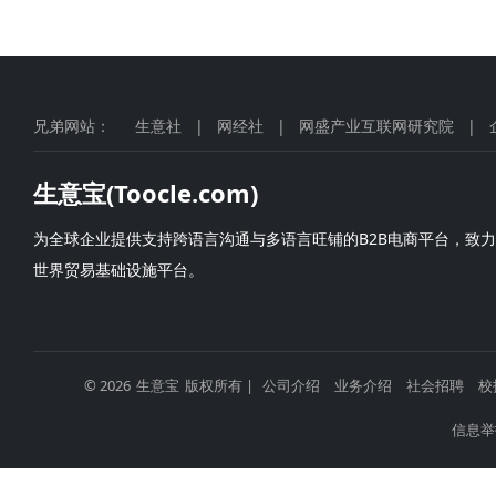
兄弟网站：
生意社
|
网经社
|
网盛产业互联网研究院
|
生意宝(Toocle.com)
为全球企业提供支持跨语言沟通与多语言旺铺的B2B电商平台，致
世界贸易基础设施平台。
© 2026
生意宝
版权所有 |
公司介绍
业务介绍
社会招聘
校
信息举报