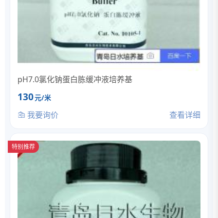
pH7.0氯化钠蛋白胨缓冲液培养基
130
元/米
我要询价
查看详细
特别推荐