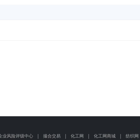
企业风险评级中心
|
撮合交易
|
化工网
|
化工网商城
|
纺织网