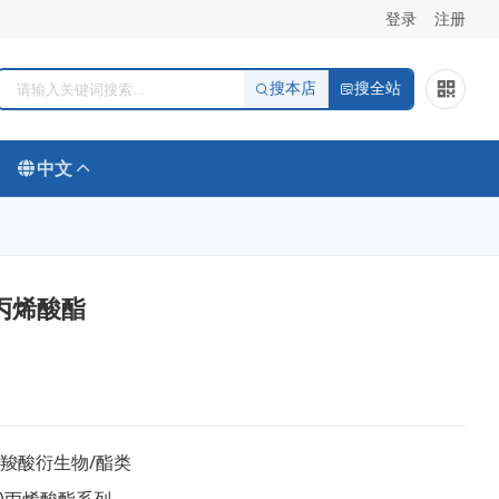
登录
注册
搜本店
搜全站
中文
二丙烯酸酯
/羧酸衍生物/酯类