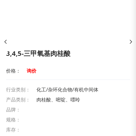
3,4,5-三甲氧基肉桂酸
价格：
询价
行业类别：
化工/杂环化合物/有机中间体
产品类别：
肉桂酸、嘧啶、嘌呤
品牌：
规格：
库存：