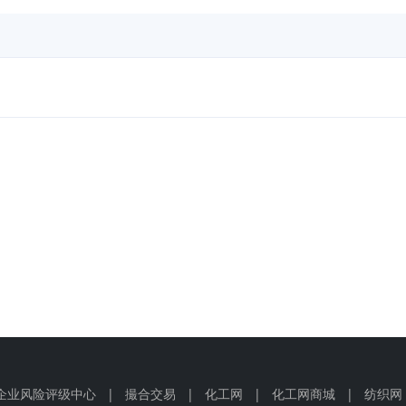
企业风险评级中心
|
撮合交易
|
化工网
|
化工网商城
|
纺织网