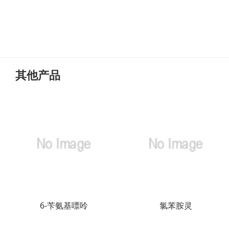
其他产品
6-苄氨基嘌呤
氯苯胺灵