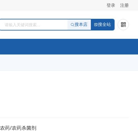
登录
注册
搜本店
搜全站
/农药/农药杀菌剂