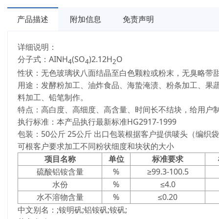
产品描述
附加信息
免责声明
详细说明：
分子式：AINH
(SO
)2.12H
O
4
4
2
性状：无色玻璃状八面结晶至白色颗粒或粉末，无臭略带
用途：发酵粉加工、油炸食品、海蛰淹渍、粉条加工、果
料加工、铅笔制作。
特点：高白度、高细度、高含量、时间长不结块，给用户
执行标准：本产品执行最新标准HG2917-1999
包装：50公斤 25公斤 出口包装根据客户提供唛头（编织
可根客户要求加工不同粉状细度和块状的大小
项目名称
单位
标准要求
硫酸铝铵含量
%
≥99.3-100.5
水份
%
≤4.0
水不溶物含量
%
≤0.20
中文别名：;铵明矾;铝铵矾;铵矾;