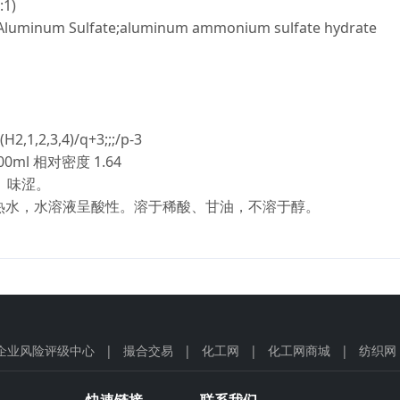
:1)
minum Sulfate;aluminum ammonium sulfate hydrate
2,1,2,3,4)/q+3;;;/p-3
00ml 相对密度 1.64
、味涩。
溶于热水，水溶液呈酸性。溶于稀酸、甘油，不溶于醇。
企业风险评级中心
|
撮合交易
|
化工网
|
化工网商城
|
纺织网