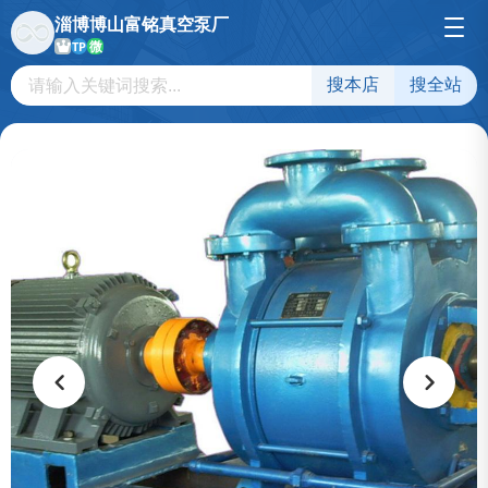
淄博博山富铭真空泵厂
微
TP
搜本店
搜全站