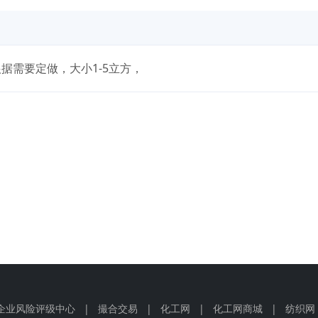
据需要定做，大小1-5立方，
企业风险评级中心
|
撮合交易
|
化工网
|
化工网商城
|
纺织网