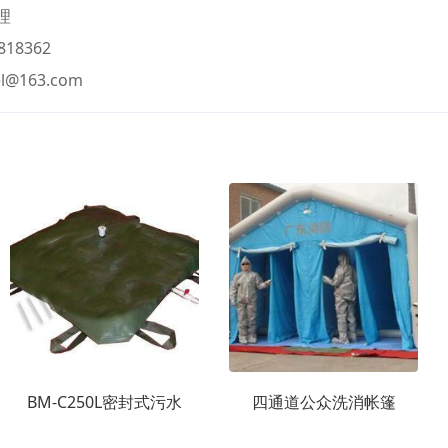
理
818362
l@163.com
BM-C250L密封式污水
四通道公众洗消帐篷