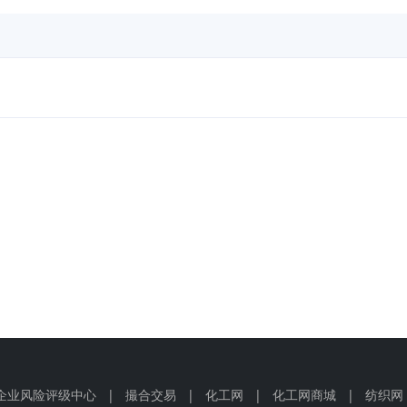
企业风险评级中心
|
撮合交易
|
化工网
|
化工网商城
|
纺织网