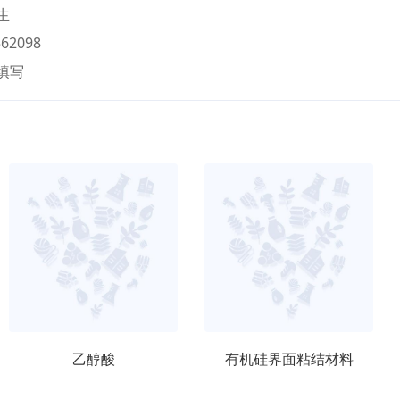
生
62098
填写
乙醇酸
有机硅界面粘结材料