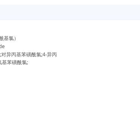
酰基氯）
de
;对异丙基苯磺酰氯;4-异丙
氧基苯磺酰氯;