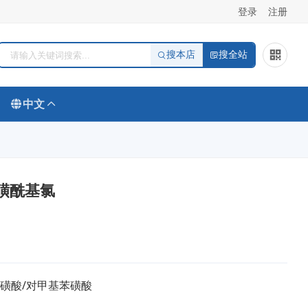
登录
注册
搜本店
搜全站
中文
苯磺酰基氯
/磺酸/对甲基苯磺酸