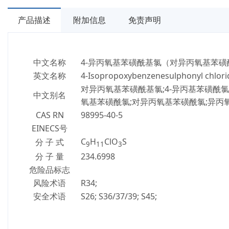
产品描述
附加信息
免责声明
中文名称
4-异丙氧基苯磺酰基氯（对异丙氧基苯磺
英文名称
4-Isopropoxybenzenesulphonyl chlori
对异丙氧基苯磺酰基氯;4-异丙基苯磺酰氯
中文别名
氧基苯磺酰氯;对异丙氧基苯磺酰氯;异丙
CAS RN
98995-40-5
EINECS号
C
H
ClO
S
分 子 式
9
11
3
分 子 量
234.6998
危险品标志
风险术语
R34
;
安全术语
S26
;
S36/37/39
;
S45
;