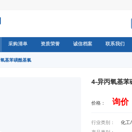
司
采购清单
资质荣誉
诚信档案
联系我们
丙氧基苯磺酰基氯
4-异丙氧基
询价
价格：
行业类别：
化工