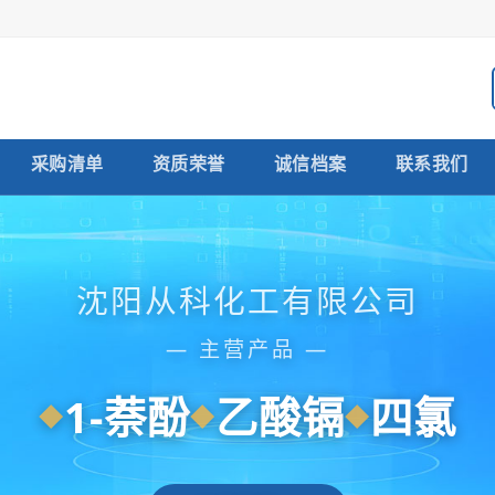
采购清单
资质荣誉
诚信档案
联系我们
沈阳从科化工有限公司
— 主营产品 —
1-萘酚
乙酸镉
四氯