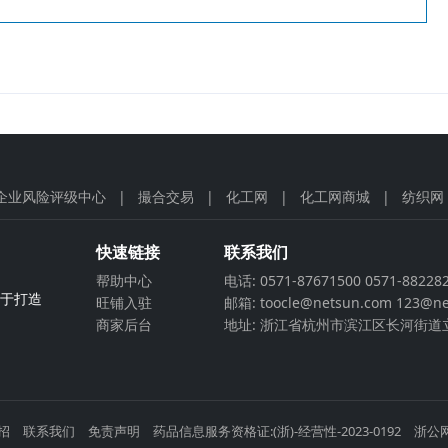
企业风险评级中心
|
撮合交易
|
化工网
|
化工网商城
|
纺织网
快速链接
联系我们
帮助中心
电话: 0571-87671500 0571-88228
力于打造
旺铺入驻
邮箱: toocle@netsun.com 123@ne
商家后台
地址: 浙江省杭州市滨江区长河街道立
招
联系我们
免责声明
药品信息服务资格证:(浙)-经营性-2023-0192
浙公网