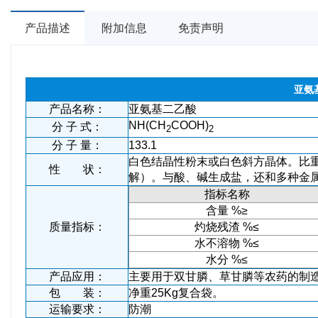
产品描述
附加信息
免责声明
亚氨
产品名称：
亚氨基二乙酸
NH(CH
COOH)
分 子 式：
2
2
分 子 量：
133.1
白色结晶性粉末或白色斜方晶体。比重1
性 状：
解）。与酸、碱生成盐，还和多种金
指标名称
含量 %≥
质量指标：
灼烧残渣 %≤
水不溶物 %≤
水分 %≤
产品应用：
主要用于双甘膦、草甘膦等农药的制
包 装：
净重25Kg复合袋。
运输要求：
防潮