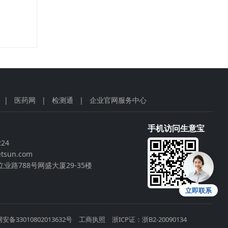
|
医药网
|
检测通
|
企业官网服务中心
手机访问生意宝
224
tsun.com
业路788号网盛大厦29-35楼
立即联系
安备33010802013632号
工商执照
浙ICP证：浙B2-20090134