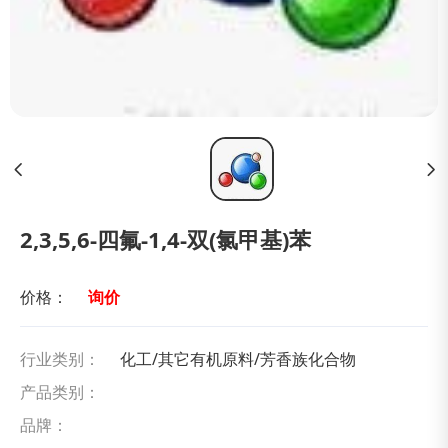
2,3,5,6-四氟-1,4-双(氯甲基)苯
价格：
询价
行业类别：
化工/其它有机原料/芳香族化合物
产品类别：
品牌：