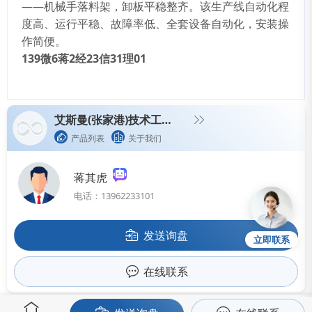
——机械手落料架，卸板平稳整齐。该生产线自动化程
度高、运行平稳、故障率低、全套设备自动化，安装操
作简便。
139
微
6
蒋
2
经
23
信
31
理
01
艾斯曼(张家港)技术工程设备有限公司
产品列表
关于我们
蒋其虎
电话：13962233101
发送询盘
立即联系
在线联系