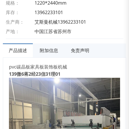
规格：
1220*2440mm
库存：
13962233101
生产商：
艾斯曼机械13962233101
产地：
中国江苏省苏州市
产品描述
附加信息
免责声明
pvc碳晶板家具板装饰板机械
139
微
6
蒋
2
经
23
信
31
理
01