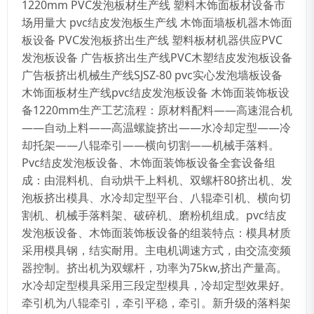
1220mm PVC发泡板材生产线 塑料木饰面板材设备市
场用量大 pvc结皮发泡板生产线 木饰面墙板机器木饰面
板设备 PVC发泡板挤出生产线 塑料板材机器供应PVC
发泡板设备 广告板挤出生产线PVC木塑结皮发泡板设备
广告板挤出机械生产线SJSZ-80 pvc实心发泡墙板设备
木饰面板材生产线pvc结皮发泡板设备 木饰面装饰板设
备1220mm生产工艺流程：原材料配料——高速混合机
——自动上料——高温螺旋挤出——水冷却定型——冷
却托架——八辊牵引——横向切割——机械手落料。
Pvc结皮发泡板设备、木饰面装饰板设备全套设备组
成：由混料机、自动烘干上料机、双螺杆80挤出机、发
泡板挤出模具、水冷却定型平台、八辊牵引机、横向切
割机、机械手落料架、破碎机、磨粉机组成。pvc结皮
发泡板设备、木饰面装饰板设备的组装特点：模具材质
采用模具钢，结实耐用。主电机调速方式，由交流变频
器控制。挤出机为双螺杆，功率为75kw,挤出产量高。
水冷却定型模具采用三段定型模具，冷却定型效果好。
牵引机为八辊牵引，牵引平稳，牵引。新升级的落料架