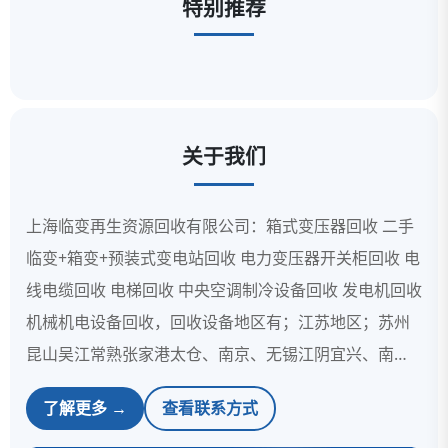
特别推荐
关于我们
上海临变再生资源回收有限公司：箱式变压器回收 二手
临变+箱变+预装式变电站回收 电力变压器开关柜回收 电
线电缆回收 电梯回收 中央空调制冷设备回收 发电机回收
机械机电设备回收，回收设备地区有；江苏地区；苏州
昆山吴江常熟张家港太仓、南京、无锡江阴宜兴、南通
如皋如东启东海门、镇江扬中丹徒、上海、连云港、扬
了解更多 →
查看联系方式
州、盐城、淮安、浙江地区；杭州、宁波、嘉兴、湖