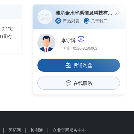
潍坊金水华禹信息科技有限公司
产品列表
关于我们
 0.1℃
 (8)存
李守博
电话：0536-8236063
发送询盘
在线联系
|
医药网
|
检测通
|
企业官网服务中心