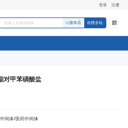
登录
注册
搜本店
搜全站
苄酯对甲苯磺酸盐
/中间体/医药中间体