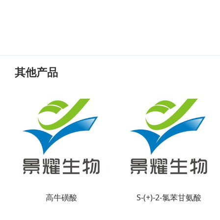
其他产品
高牛磺酸
S-(+)-2-氯苯甘氨酸