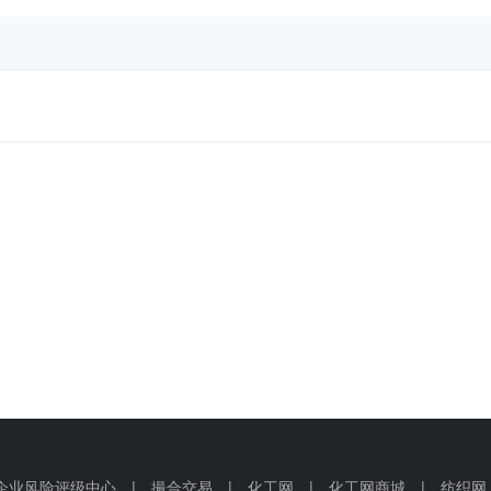
企业风险评级中心
|
撮合交易
|
化工网
|
化工网商城
|
纺织网