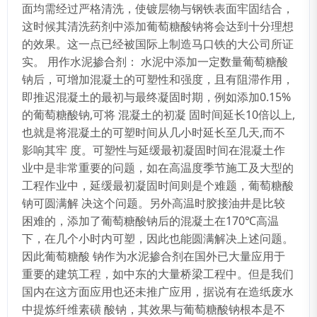
面均需经过严格清洗，使镀层物与钢铁表面牢固结合，
这时候其清洗药剂中添加葡萄糖酸钠将会达到十分理想
的效果。这一点已经被国际上制造马口铁的大公司所证
实。 用作水泥掺合剂： 水泥中添加一定数量葡萄糖酸
钠后，可增加混凝土的可塑性和强度，且有阻滞作用，
即推迟混凝土的最初与最终凝固时期，例如添加0.15%
的葡萄糖酸钠,可将 混凝土的初凝 固时间延长10倍以上,
也就是将混凝土的可塑时间从几小时延长至几天,而不
影响其牢 度。可塑性与延缓最初凝固时间在混凝土作
业中是非常重要的问题，如在高温度季节施工及大型的
工程作业中，延缓最初凝固时间则是个难题，葡萄糖酸
钠可圆满解 决这个问题。另外高温时胶接油井是比较
困难的，添加了葡萄糖酸钠后的混凝土在170℃高温
下，在几个小时内可塑，因此也能圆满解决上述问题。
因此葡萄糖酸 钠作为水泥掺合剂在国外已大量应用于
重要的建筑工程，如中东的大量桥梁工程中。但是我们
国内在这方面应用也还未推广应用，据说有在造纸废水
中提炼纤维素磺 酸钠，其效果与葡萄糖酸钠根本是不