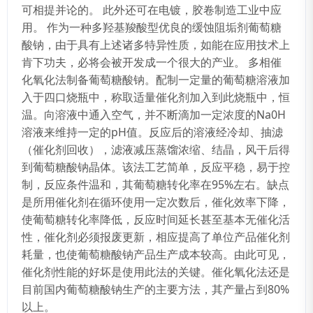
可相提并论的。 此外还可在电镀，胶卷制造工业中应
用。 作为一种多羟基羧酸型优良的缓蚀阻垢剂葡萄糖
酸钠，由于具有上述诸多特异性质，如能在应用技术上
肯下功夫，必将会被开发成一个很大的产业。 多相催
化氧化法制备葡萄糖酸钠。配制一定量的葡萄糖溶液加
入于四口烧瓶中，称取适量催化剂加入到此烧瓶中，恒
温。向溶液中通入空气，并不断滴加一定浓度的Na0H
溶液来维持一定的pH值。反应后的溶液经冷却、抽滤
（催化剂回收），滤液减压蒸馏浓缩、结晶，风干后得
到葡萄糖酸钠晶体。该法工艺简单，反应平稳，易于控
制，反应条件温和，其葡萄糖转化率在95%左右。缺点
是所用催化剂在循环使用一定次数后，催化效率下降，
使葡萄糖转化率降低，反应时间延长甚至基本无催化活
性，催化剂必须报废更新，相应提高了单位产品催化剂
耗量，也使葡萄糖酸钠产品生产成本较高。由此可见，
催化剂性能的好坏是使用此法的关键。催化氧化法还是
目前国内葡萄糖酸钠生产的主要方法，其产量占到80%
以上。