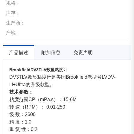
规格：
库存：
生产商：
产地：
产品描述
附加信息
免责声明
BrookfieldDV3TLV数显粘度计
DV3TLV数显粘度计
是美国Brookfield老型号LVDV-
III+Ultra的升级款型。
技术参数：
粘度范围CP（mPa.s）：15-6M
转 速（RPM）： 0.01-250
级 数：2600
精 度：1.0
重 复 性：0.2