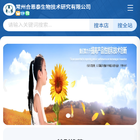
常州合恩泰生物技术研究有限公司
微
TP
搜本店
搜全站
2,4-二氯嘧啶
2-甲硫基嘧啶
2-巯基嘧啶