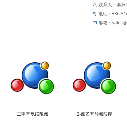
联系人：李燕歌
电话：+86-516
邮箱：
sales@
二甲基氨磺酰氯
2-氯乙基异氰酸酯