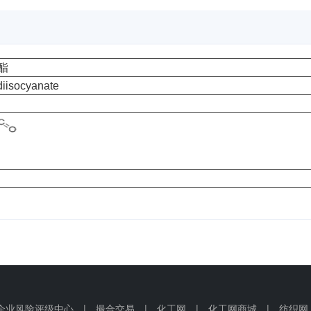
酯
diisocyanate
企业风险评级中心
|
撮合交易
|
化工网
|
化工网商城
|
纺织网