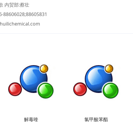
 内贸部:蔡壮
-88606028;88605831
huilichemical.com
解毒喹
氯甲酸苯酯