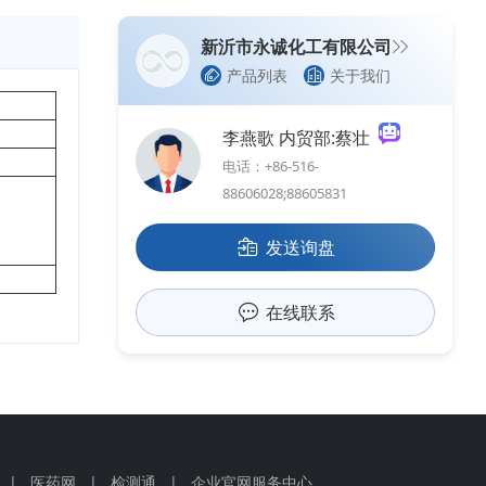
新沂市永诚化工有限公司
产品列表
关于我们
李燕歌 内贸部:蔡壮
电话：+86-516-
88606028;88605831
发送询盘
在线联系
|
医药网
|
检测通
|
企业官网服务中心