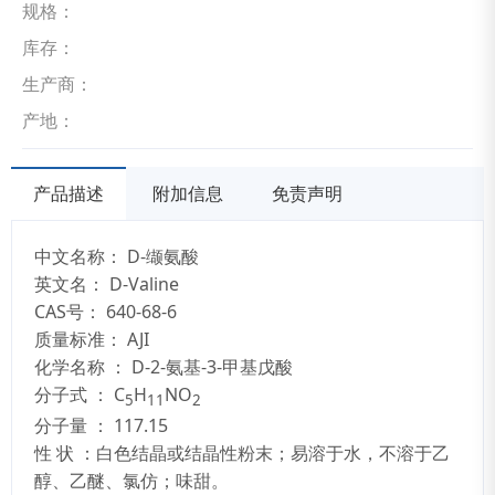
规格：
库存：
生产商：
产地：
产品描述
附加信息
免责声明
中文名称：
D-缬氨酸
英文名：
D-Valine
CAS号：
640-68-6
质量标准：
AJI
化学名称 ： D-2-氨基-3-甲基戊酸
分子式 ： C
H
NO
5
11
2
分子量 ： 117.15
性 状 ：白色结晶或结晶性粉末；易溶于水，不溶于乙
醇、乙醚、氯仿；味甜。