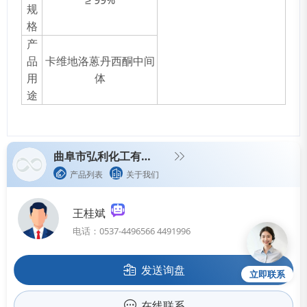
≥ 99%
规
格
产
品
卡维地洛蒽丹西酮中间
用
体
途
曲阜市弘利化工有限公司
产品列表
关于我们
王桂斌
电话：0537-4496566 4491996
发送询盘
立即联系
在线联系