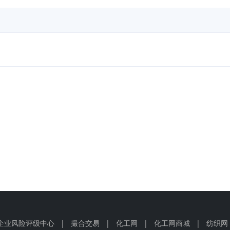
企业风险评级中心
|
撮合交易
|
化工网
|
化工网商城
|
纺织网