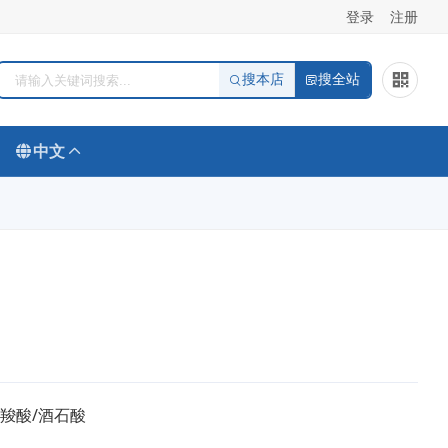
登录
注册
搜本店
搜全站
中文
/羧酸/酒石酸