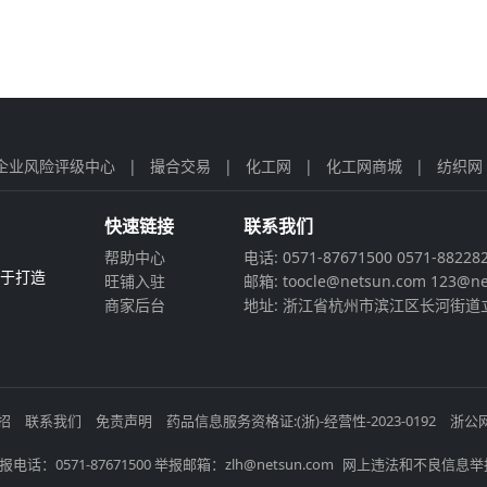
企业风险评级中心
|
撮合交易
|
化工网
|
化工网商城
|
纺织网
快速链接
联系我们
帮助中心
电话: 0571-87671500 0571-88228
力于打造
旺铺入驻
邮箱: toocle@netsun.com 123@ne
商家后台
地址: 浙江省杭州市滨江区长河街道立
招
联系我们
免责声明
药品信息服务资格证:(浙)-经营性-2023-0192
浙公网
电话：0571-87671500 举报邮箱：zlh@netsun.com
网上违法和不良信息举