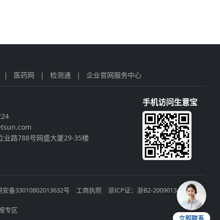
|
医药网
|
检测通
|
企业官网服务中心
手机访问生意宝
224
tsun.com
业路788号网盛大厦29-35楼
安备33010802013632号
工商执照
浙ICP证：浙B2-20090134
报专区
立即联系