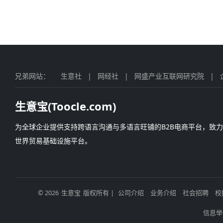
兄弟网站：
生意社
|
网经社
|
网盛产业互联网研究院
|
生意宝(Toocle.com)
为全球企业提供支持跨语言沟通与多语言旺铺的B2B电商平台，致
世界贸易基础设施平台。
© 2026
生意宝
版权所有 |
公司介绍
业务介绍
社会招聘
校
信息举报