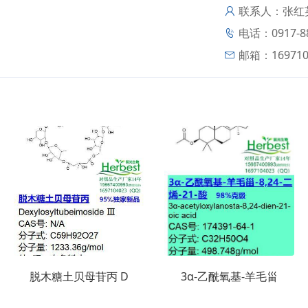
联系人：张红
电话：0917-8
邮箱：
16971
脱木糖土贝母苷丙 D
3α-乙酰氧基-羊毛甾