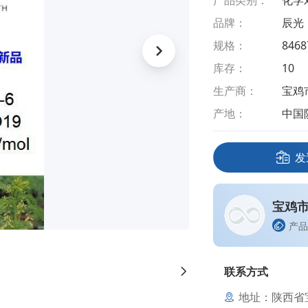
产品类别：
化学
品牌：
辰光
规格：
8468
库存：
10
生产商：
宝鸡
产地：
中国
发
宝鸡
产品
联系方式
地址：陕西省