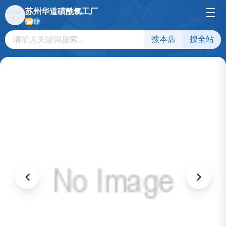
苏州华道磺酰氯工厂
TP
搜本店
搜全站