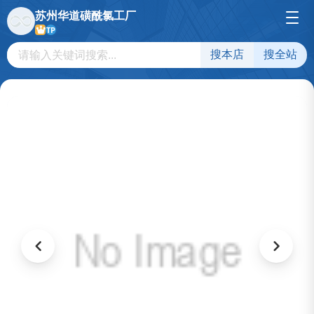
苏州华道磺酰氯工厂
TP
搜本店
搜全站