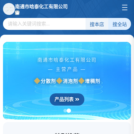
南通市晗泰化工有限公司
搜本店
搜全站
值得信赖的合作伙伴
南通市晗泰化工有限公司
南通市晗泰化工有限公司
— 主营产品 —
分散剂
消泡剂
增稠剂
专注品质，不辜负每一份选择
产品列表
了解更多