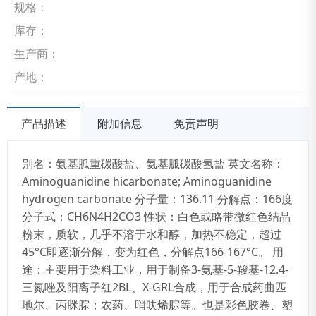
规格：
库存：
生产商：
产地：
产品描述
附加信息
免责声明
别名：氨基胍重碳酸盐、氨基胍碳酸氢盐 英文名称：
Aminoguanidine hicarbonate; Aminoguanidine
hydrogen carbonate 分子量：136.11 分解点：166度
分子式：CH6N4H2CO3 性状：白色或略带微红色结晶
粉末，质软，几乎不溶于水和醇，加热不稳定，超过
45°C即逐渐分解，变为红色，分解点166-167°C。 用
途：主要用于染料工业，用于制备3-氨基-5-羧基-12.4-
三氮唑及阳离子红2BL、X-GRL合成，用于合成药曲匹
地尔、丙脒腙；农药、哨呋烯腙等。也是彩色胶卷、塑