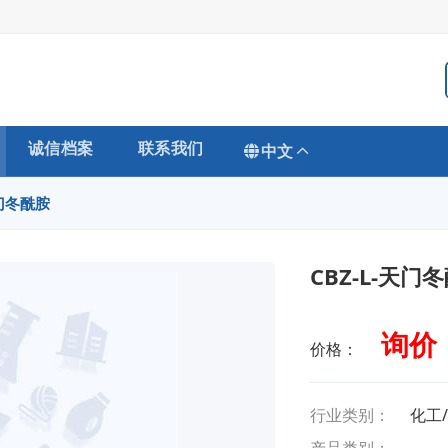
诚信档案
联系我们
中文
天门冬酰胺
CBZ-L-天门
询价
价格：
行业类别：
化工