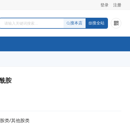
登录
注册
搜本店
搜全站
冬酰胺
/胺类/其他胺类