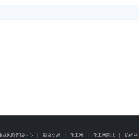
企业风险评级中心
|
撮合交易
|
化工网
|
化工网商城
|
纺织网