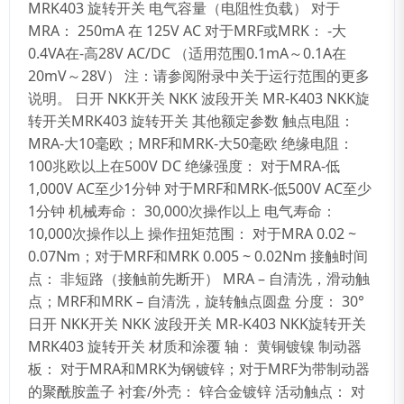
MRK403 旋转开关 电气容量（电阻性负载） 对于
MRA： 250mA 在 125V AC 对于MRF或MRK： -大
0.4VA在-高28V AC/DC （适用范围0.1mA～0.1A在
20mV～28V） 注：请参阅附录中关于运行范围的更多
说明。 日开 NKK开关 NKK 波段开关 MR-K403 NKK旋
转开关MRK403 旋转开关 其他额定参数 触点电阻：
MRA-大10毫欧；MRF和MRK-大50毫欧 绝缘电阻：
100兆欧以上在500V DC 绝缘强度： 对于MRA-低
1,000V AC至少1分钟 对于MRF和MRK-低500V AC至少
1分钟 机械寿命： 30,000次操作以上 电气寿命：
10,000次操作以上 操作扭矩范围： 对于MRA 0.02 ~
0.07Nm；对于MRF和MRK 0.005 ~ 0.02Nm 接触时间
点： 非短路（接触前先断开） MRA – 自清洗，滑动触
点；MRF和MRK – 自清洗，旋转触点圆盘 分度： 30°
日开 NKK开关 NKK 波段开关 MR-K403 NKK旋转开关
MRK403 旋转开关 材质和涂覆 轴： 黄铜镀镍 制动器
板： 对于MRA和MRK为钢镀锌；对于MRF为带制动器
的聚酰胺盖子 衬套/外壳： 锌合金镀锌 活动触点： 对