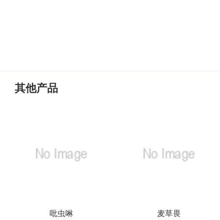
其他产品
吡虫啉
麦草畏