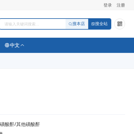
登录
注册
搜本店
搜全站
中文
/磺酸酐/其他磺酸酐