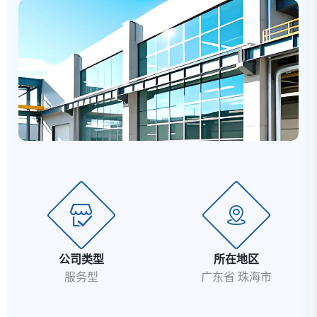
术的引进与转化任务，更负责旗下独立子品牌塞维欧
（SEIVIO）的深度运作。公司依托珠海优越的地理位置
与产业集群优势，构建了辐射全国乃至亚太地区的快速
响应网络。技术研发与制造实力珠海比瑟奴始终坚持
“技...
公司类型
所在地区
服务型
广东省 珠海市